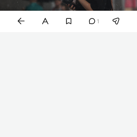
1
Фото: «БИЗНЕС Online»
Как отмечают синоптики, сейчас регион
находится в поле повышенного атмосферного
давления и спокойной сухой воздушной массе.
Однако на выходных Татарстан окажется под
влиянием активного атмосферного фронта
северного циклона.
Так, в субботу ночью местами, а днем в
большинстве районов Татарстана пройдут
кратковременные дожди. Локально они будут
сильными, возможны грозы, порывы ветра