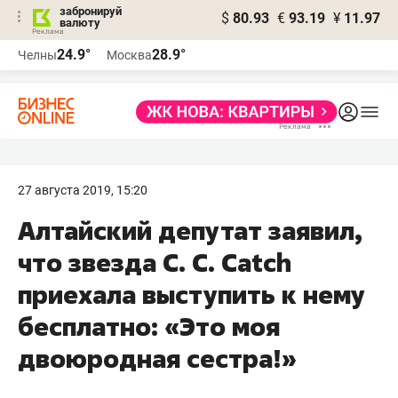
забронируй
$
80.93
€
93.19
¥
11.97
валюту
24.9°
28.9°
Челны
Москва
27 августа 2019, 15:20
Алтайский депутат заявил,
что звезда C. C. Catch
приехала выступить к нему
бесплатно: «Это моя
двоюродная сестра!»