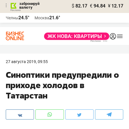
забронируй
$
82.17
€
94.84
¥
12.17
валюту
24.5°
21.6°
Челны
Москва
27 августа 2019, 09:55
​Синоптики предупредили о
приходе холодов в
Татарстан