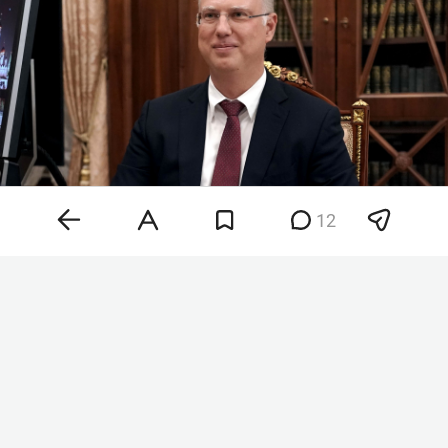
12
Кирилл Дмитриев
Фото:
kremlin.ru
«Приближается зима из-за отказа от
российского газа: Германия заполнила
газохранилища лишь на 47,6 процента при
обычном показателе 75 процентов, а
Нидерланды — всего на 38,5 при 77 процентах.