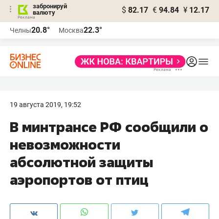
забронируй
$
82.17
€
94.84
¥
12.17
валюту
20.8°
22.3°
Челны
Москва
19 августа 2019, 19:52
В минтрансе РФ сообщили о
невозможности
абсолютной защиты
аэропортов от птиц