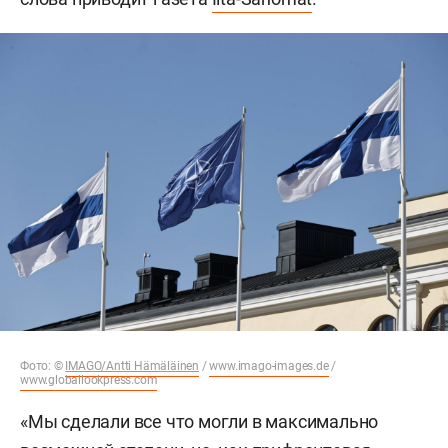
Фото: ©
IMAGO/Antti Hämäläinen
/
www.imago-images.de
/
www.globallookpress.com
«Мы сделали все что могли в максимально