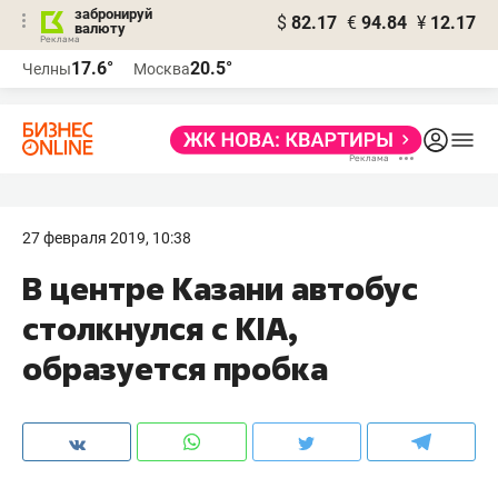
забронируй
$
82.17
€
94.84
¥
12.17
валюту
17.6°
20.5°
Челны
Москва
27 февраля 2019, 10:38
В центре Казани автобус
столкнулся с KIA,
образуется пробка