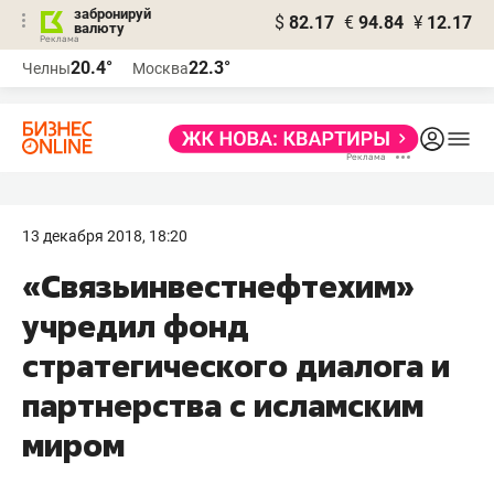
забронируй
$
82.17
€
94.84
¥
12.17
валюту
20.4°
22.3°
Челны
Москва
13 декабря 2018, 18:20
«Связьинвестнефтехим»
учредил фонд
стратегического диалога и
партнерства с исламским
миром