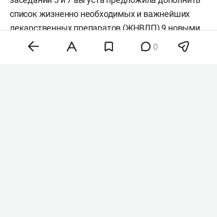
список жизненно необходимых и важнейших
лекарственных препаратов (ЖНВЛП) 9 новыми
позициями. Среди них — инновационные
0
средства для лечения онкозаболеваний,
гепатита С и редких генетических патологий.
Окончательное решение о расширении перечня
примет правительство РФ, пишут «
Ведомости
».