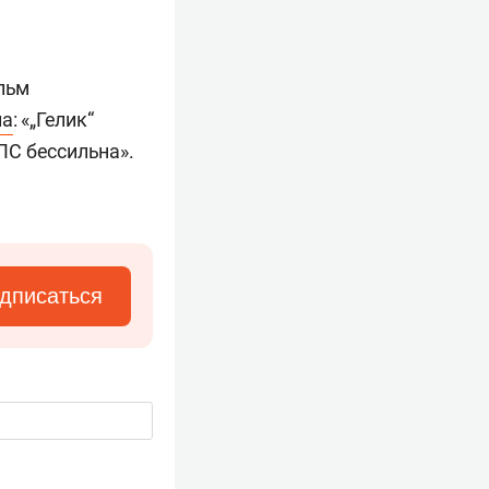
ильм
ла
: «„Гелик“
ДПС бессильна».
дписаться