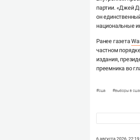
партии. «Джей Д
он единственный
национальные ин
Ранее газета
Was
частном порядке
издания, презид
преемника во гл
#
#
сша
выборы в сша
6 августа 2026, 22:19