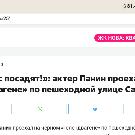
$
81.
25°
ва
00
с посадят!»: актер Панин проех
агене» по пешеходной улице С
Панин
проехал на черном «Гелендвагене» по пешеходн