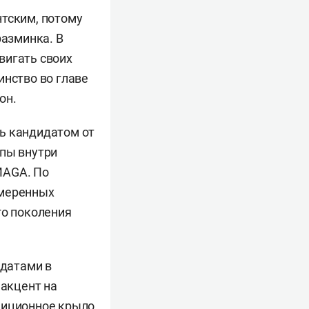
нтским, потому
разминка. В
вигать своих
инство во главе
он.
ь кандидатом от
ппы внутри
MAGA. По
умеренных
го поколения
датами в
 акцент на
диционное крыло