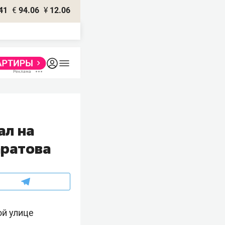
41
€
94.06
¥
12.06
ал на
аратова
ой улице