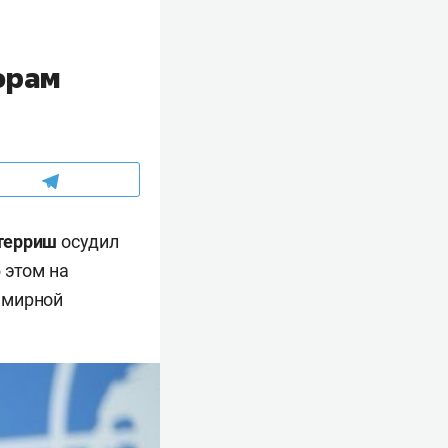
орам
утерриш
осудил
 этом на
емирной