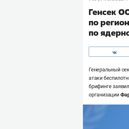
Генсек О
по регион
по ядерн
Генеральный се
атаки беспилотн
брифинге заявил
организации
Фар