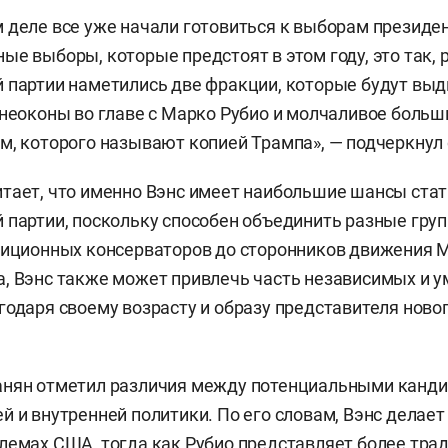
 деле все уже начали готовиться к выборам президе
ые выборы, которые предстоят в этом году, это так, 
 партии наметились две фракции, которые будут выд
 неоконы во главе с Марко Рубио и молчаливое больш
м, которого называют копией Трампа», — подчеркнул 
тает, что именно Вэнс имеет наибольшие шансы стат
 партии, поскольку способен объединить разные гру
диционных консерваторов до сторонников движения 
, Вэнс также может привлечь часть независимых и 
годаря своему возрасту и образу представителя ново
.
анян отметил различия между потенциальными канди
й и внутренней политики. По его словам, Вэнс делает
лемах США, тогда как Рубио представляет более тра