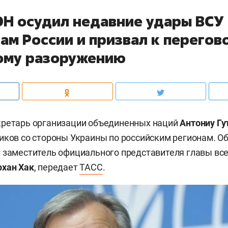
ОН осудил недавние удары ВСУ
ам России и призвал к перегов
ому разоружению
кретарь организации объединенных наций
Антониу Г
иков со стороны Украины по российским регионам. Об
 заместитель официального представителя главы вс
хан Хак
, передает
ТАСС
.