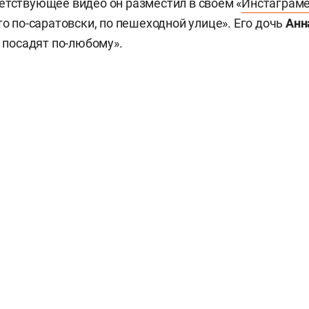
етствующее видео он разместил в своем «
Инстаграм
то по-саратовски, по пешеходной улице». Его дочь
Анн
о посадят по-любому».