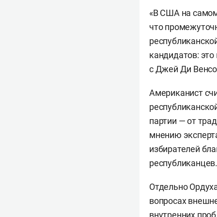
«В США на самом
что промежуточн
республиканской
кандидатов: это
с Джей Ди Венсо
Американист счи
республиканской
партии — от тра
мнению эксперта
избирателей бла
республиканцев
Отдельно Ордух
вопросах внешне
внутренних проб