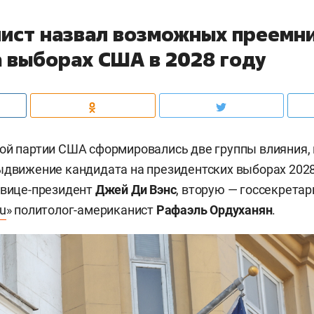
ист назвал возможных преемн
а выборах США в 2028 году
ой партии США сформировались две группы влияния,
ыдвижение кандидата на президентских выборах 2028 
 вице-президент
Джей Ди Вэнс
, вторую — госсекрета
u
» политолог-американист
Рафаэль Ордуханян
.