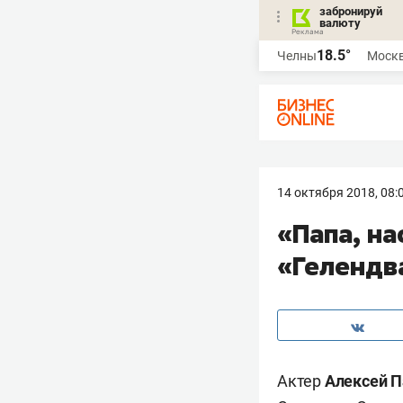
забронируй
валюту
18.5°
Челны
Моск
14 октября 2018, 08:
«Папа, на
«Гелендв
Актер
Алексей 