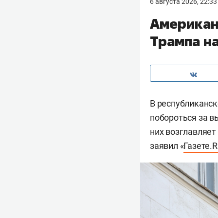
6 августа 2026, 22:33
Американ
Трампа н
В республиканск
побороться за в
них возглавляет
заявил «
Газете.R