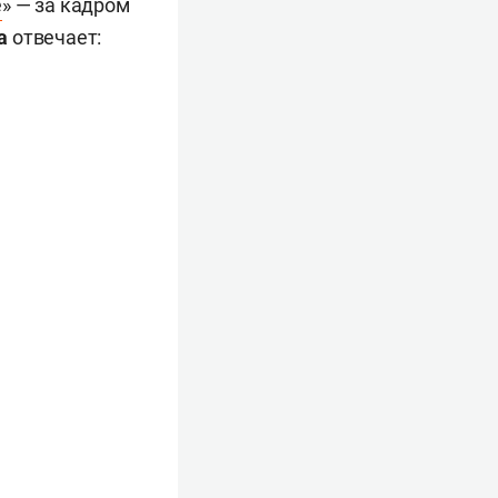
е
» — за кадром
а
отвечает: