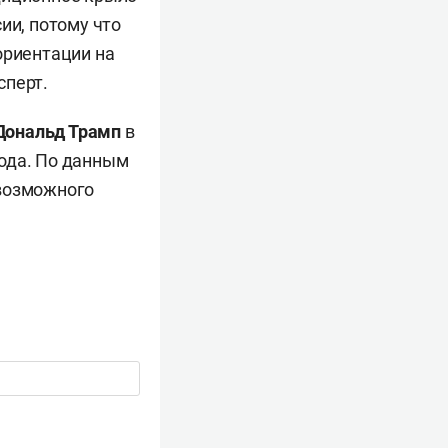
ии, потому что
ориентации на
сперт.
Дональд Трамп
в
ода. По данным
 возможного