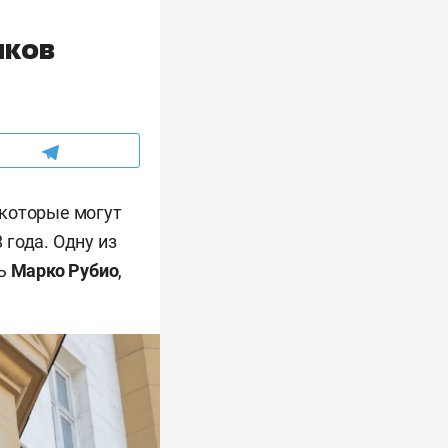
иков
 которые могут
года. Одну из
рь
Марко Рубио
,