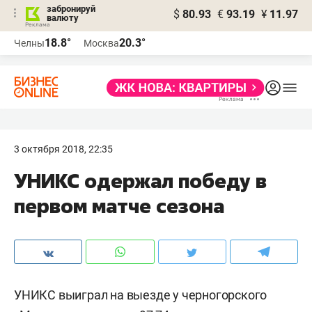
забронируй
$
80.93
€
93.19
¥
11.97
валюту
18.8°
20.3°
Челны
Москва
3 октября 2018, 22:35
УНИКС одержал победу в
первом матче сезона
УНИКС выиграл на выезде у черногорского