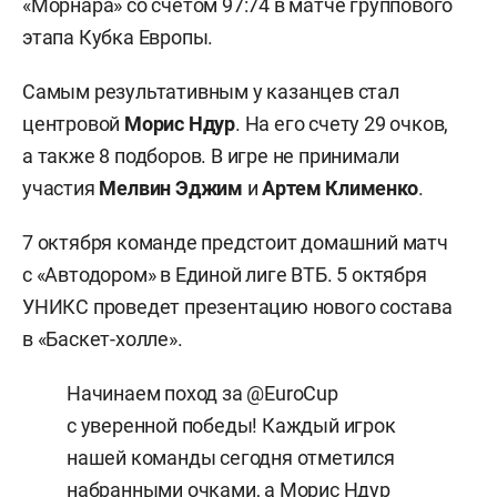
«Морнара» со счетом 97:74 в матче группового
этапа Кубка Европы.
Самым результативным у казанцев стал
центровой
Морис Ндур
. На его счету 29 очков,
а также 8 подборов. В игре не принимали
участия
Мелвин Эджим
и
Артем
Клименко
.
7 октября команде предстоит домашний матч
с «Автодором» в Единой лиге ВТБ. 5 октября
УНИКС проведет презентацию нового состава
в «Баскет-холле».
Начинаем поход за
@EuroCup
с уверенной победы! Каждый игрок
нашей команды сегодня отметился
набранными очками, а Морис Ндур