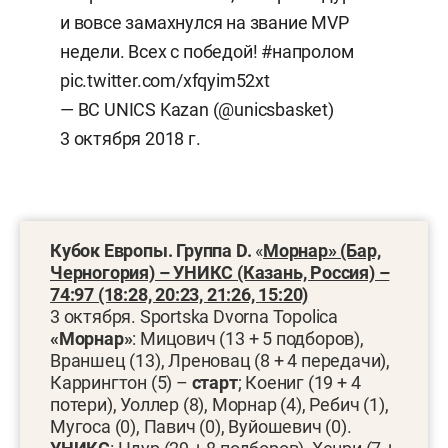
и вовсе замахнулся на звание MVP
недели. Всех с победой!
#напролом
pic.twitter.com/xfqyim52xt
— BC UNICS Kazan (@unicsbasket)
3 октября 2018 г.
Кубок Европы. Группа D.
«
Морнар» (Бар,
Черногория) – УНИКС (Казань, Россия) –
74:97 (18:28, 20:23, 21:26, 15:20)
3 октября. Sportska Dvorna Topolica
«Морнар»
: Мицович (13 + 5 подборов),
Враншец (13), Лреновац (8 + 4 передачи),
Каррингтон (5) –
старт
; Коениг (19 + 4
потери), Уоллер (8), Морнар (4), Ребич (1),
Мугоса (0), Павич (0), Вуйошевич (0).