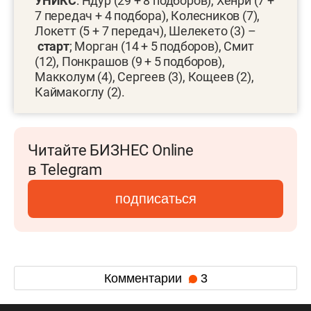
УНИКС
: Ндур (29 + 8 подборов), Хенри (7 +
7 передач + 4 подбора), Колесников (7),
Локетт (5 + 7 передач), Шелекето (3) –
старт
; Морган (14 + 5 подборов), Смит
(12), Понкрашов (9 + 5 подборов),
Макколум (4), Сергеев (3), Кощеев (2),
Каймакоглу (2).
Читайте БИЗНЕС Online
в Telegram
подписаться
Комментарии
3