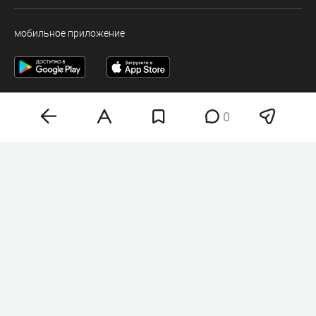
мобильное приложение
0
Деловая электронная газета «Бизнес Online» (на связи).
Свидетельство о регистрации СМИ Эл №ФС 77-33484 от 15.10.08.
Выдано федеральной службой по надзору в сфере связи и массовых
коммуникаций.
Учредитель ООО «Бизнес Медия Холдинг»
Шеф-редактор (главный редактор) А.В. Брусницын
Политика о персональных данных
Любое использование материалов допускается
только при соблюдении
правил перепечатки
18+