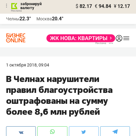
забронируй
$
82.17
€
94.84
¥
12.17
валюту
22.3°
20.4°
Челны
Москва
1 октября 2018, 09:04
В Челнах нарушители
правил благоустройства
оштрафованы на сумму
более 8,6 млн рублей