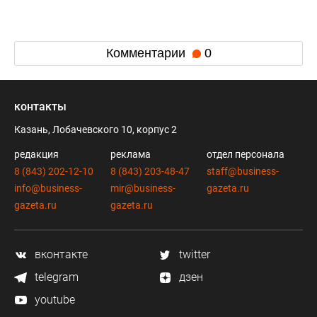
Комментарии
0
контакты
Казань, Лобачевского 10, корпус 2
редакция
реклама
отдел персонала
8 (843) 202-12-10
8 (843) 203-48-47
staff@business-
info@business-
mir@business-
gazeta.ru
gazeta.ru
gazeta.ru
вконтакте
twitter
telegram
дзен
youtube