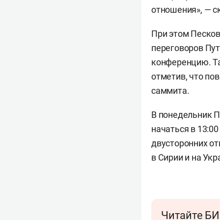
отношения», — с
При этом Песко
переговоров Пут
конференцию. Та
отметив, что по
саммита.
В понедельник П
начаться в 13:0
двусторонних от
в Сирии и на Укр
Читайте БИ