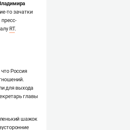
Владимира
ие-то зачатки
 пресс-
налу
RT
.
 что Россия
тношений.
ли для выхода
секретарь главы
маленький шажок
двусторонние