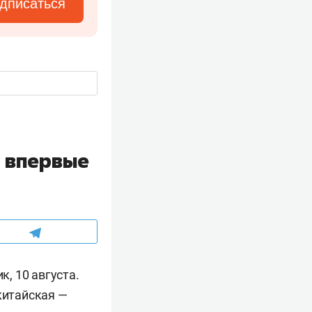
дписаться
й впервые
, 10 августа.
китайская —