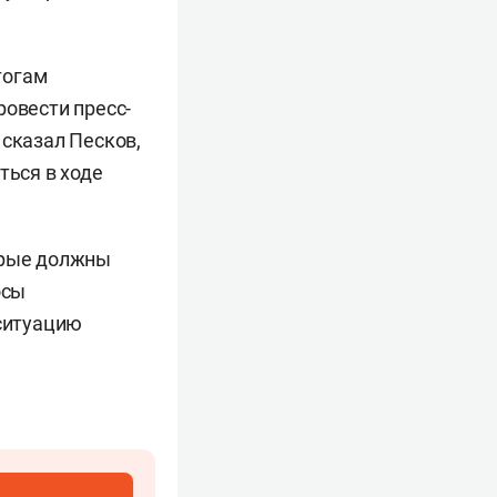
тогам
ровести пресс-
 сказал Песков,
ться в ходе
орые должны
осы
 ситуацию