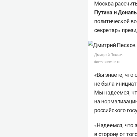
Москва рассчиты
Путина
и
Дональ
политической во
секретарь през
Дмитрий Песков
Фото: kremlin.ru
«Вы знаете, что
не была инициат
Мы надеемся, чт
на нормализацию
российского гос
«Надеемся, что 
в сторону от то