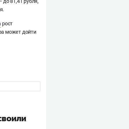
до 81,41 рубля,
я.
а
рост
ара может дойти
своили