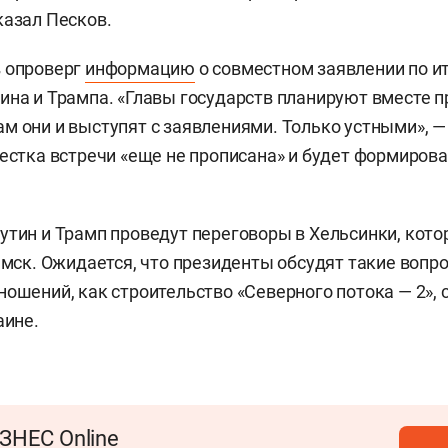
казал Песков.
в опроверг
информацию
о совместном заявлении по и
ина и Трампа. «Главы государств планируют вместе п
м они и выступят с заявлениями. Только устными», —
вестка встречи «еще не прописана» и будет формирова
утин и Трамп проведут переговоры в Хельсинки, кот
0 мск. Ожидается, что президенты обсудят такие вопр
ношений, как строительство «Северного потока — 2»,
аине.
ЗНЕС Online