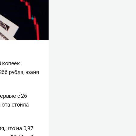
0 копеек.
366 рубля, юаня
ервые с 26
люта стоила
, что на 0,87