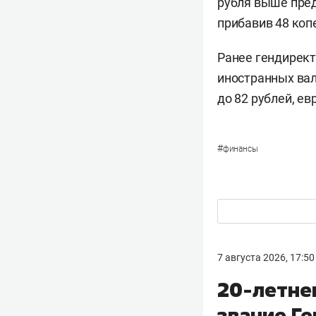
рубля выше пред
прибавив 48 копе
Ранее гендирек
иностранных вал
до 82 рублей, ев
#
финансы
7 августа 2026, 17:50
20-летне
звание Ге