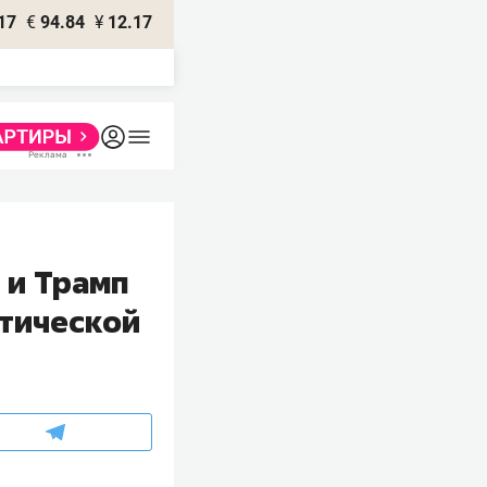
17
€
94.84
¥
12.17
 и Трамп
итической