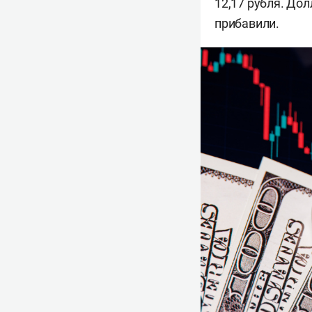
12,17 рубля. До
прибавили.