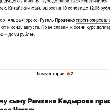
ыдущего значения. Курс доллара также увеличился — 
ек. Китайский юань вырос на 10 копеек до 12,06 рубл
тор «Альфа-Форекс»
Гузель Проценко
спрогнозировал
ют к концу августа. По ее словам, к осени курс долл
ро — до 93 рублей.
Комментарии
2
му сыну Рамзана Кадырова при
роя Чечни