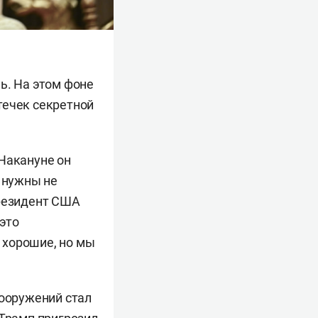
ь. На этом фоне
течек секретной
 Накануне он
t нужны не
президент США
это
 хорошие, но мы
вооружений стал