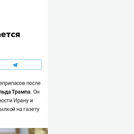
ается
еприпасов после
льда Трампа
. Он
ности Ирану и
ылкой на газету