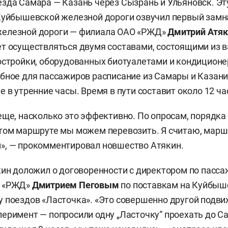
зда Самара — Казань через Сызрань и Ульяновск. Э
 Куйбышевской железной дороги озвучил первый зам
елезной дороги — филиала ОАО «РЖД»
Дмитрий Атяк
т осуществляться двумя составами, состоящими из в
остройки, оборудованных биотуалетами и кондиционе
бное для пассажиров расписание из Самары и Казани
 в утренние часы. Время в пути составит около 12 ча
еще, насколько это эффективно. По опросам, порядка
том маршруте мы можем перевозить. Я считаю, марш
», — прокомментировал новшество Атякин.
кин доложил о договоренности с директором по пасс
О «РЖД»
Дмитрием Пеговым
по поставкам на Куйбы
 поездов «Ласточка». «Это совершенно другой подви
еримент — попросили одну „Ласточку“ проехать до С