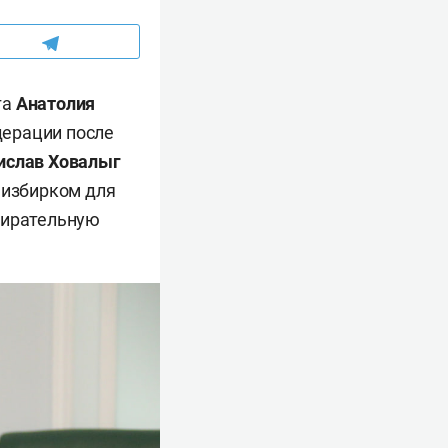
га
Анатолия
дерации после
ислав Ховалыг
 избирком для
бирательную