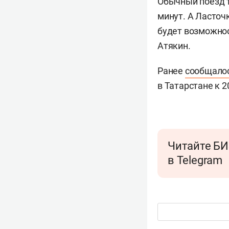
Обычный поезд т
минут. А Ласточ
будет возможнос
Атякин.
Ранее
сообщало
в Татарстане к 2
Читайте БИ
в Telegram