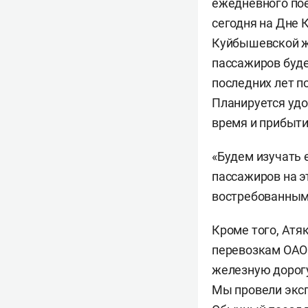
ежедневного пое
сегодня на Дне
Куйбышевской ж
пассажиров буде
последних лет п
Планируется удо
время и прибытие
«Будем изучать 
пассажиров на э
востребованным
Кроме того, Атя
перевозкам ОА
железную дорогу
Мы провели эксп