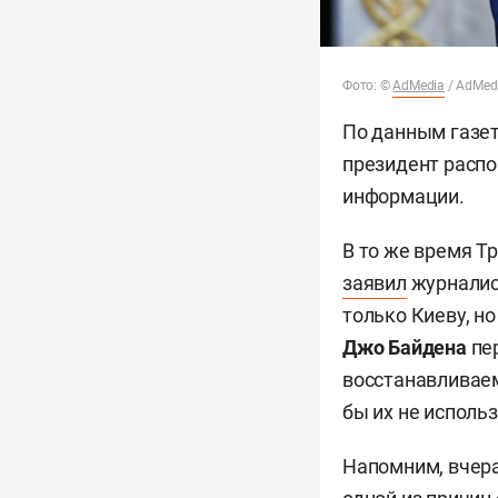
Фото: ©
AdMedia
/ AdMed
По данным газет
президент распо
информации.
В то же время Т
заявил
журналист
только Киеву, н
Джо Байдена
пер
восстанавливаем
бы их не исполь
Напомним, вчера