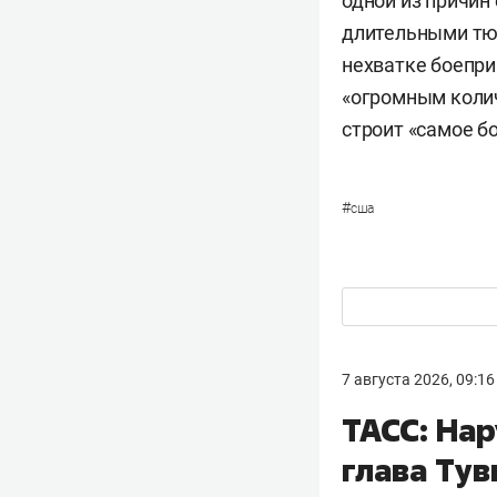
одной из причин
длительными тю
нехватке боепри
«огромным коли
строит «самое б
#
сша
7 августа 2026, 09:16
ТАСС: Нар
глава Тув