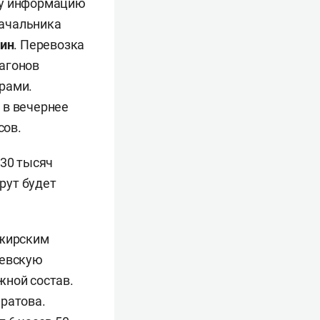
ту информацию
начальника
ин
. Перевозка
агонов
рами.
 в вечернее
сов.
 30 тысяч
рут будет
ажирским
шевскую
жной состав.
аратова.