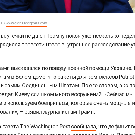
ia /
www.globallookpress.com
ы, утечки не дают Трампу покоя уже несколько недел
рядился провести новое внутреннее расследование у
рамп высказался по поводу военной помощи Украине.
ам в Белом доме, что ракеты для комплексов Patrio
о и самим Соединенным Штатам. По его словам, экс-
едал Киеву слишком много вооружений. «Сейчас мы 
 и используем боеприпасы, которые очень мощные и
зовали», — заявил журналистам Трамп.
 газета The Washington Post
сообщала
, что дефицит 