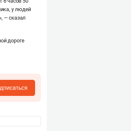
 6 часов 50
ника, у людей
, — сказал
ной дороге
дписаться