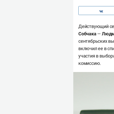
Действующий сен
Собчака
—
Людм
сентябрьских вы
включил ее в сп
участия в выбор
комиссию.