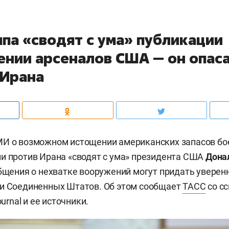
мпа «сводят с ума» публикации
ении арсеналов США — он опас
 Ирана
МИ о возможном истощении американских запасов бо
и против Ирана «сводят с ума» президента США
Дона
общения о нехватке вооружений могут придать уверен
ии Соединенных Штатов. Об этом сообщает
ТАСС
со сс
ournal и ее источники.