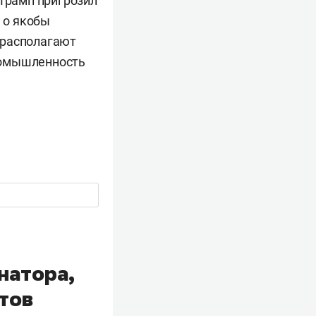
 Трамп пригрозил
 о якобы
 располагают
ромышленность
натора,
атов