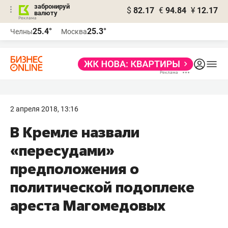
забронируй
$
82.17
€
94.84
¥
12.17
валюту
25.4°
25.3°
Челны
Москва
2 апреля 2018, 13:16
В Кремле назвали
«пересудами»
предположения о
политической подоплеке
ареста Магомедовых