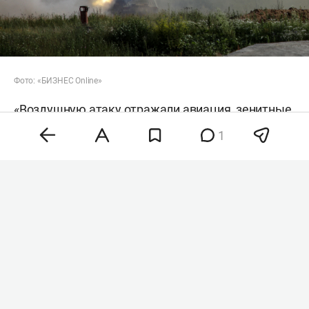
Фото: «БИЗНЕС Online»
«Воздушную атаку отражали авиация, зенитные
ракетные войска, подразделения РЭБ и
1
беспилотных систем, мобильные огневые
группы сил обороны Украины», — говорится в
сообщении.
РИА «Новости
» передает, что президент
Украины
Владимир Зеленский
заявил, что
страна якобы договорилась с США о
ежемесячных поставках ракет для
американских систем противовоздушной