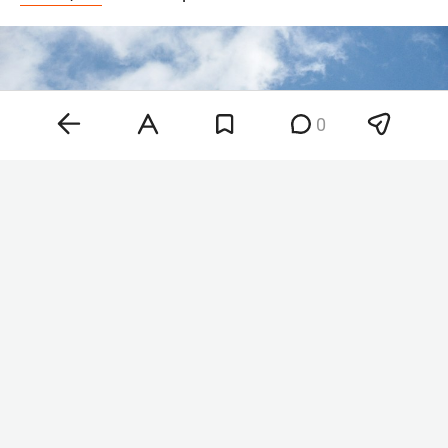
0
Фото: © Alexander Legky / Global Look Press /
www.globallookpress.com
«В течение утра 9 августа дежурными
средствами ПВО перехвачены и уничтожены 12