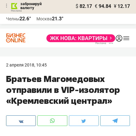
забронируй
$
82.17
€
94.84
¥
12.17
валюту
22.6°
21.3°
Челны
Москва
2 апреля 2018, 10:45
Братьев Магомедовых
отправили в VIP-изолятор
«Кремлевский централ»