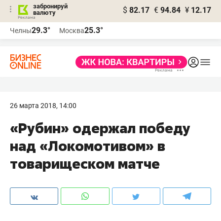
забронируй
$
82.17
€
94.84
¥
12.17
валюту
29.3°
25.3°
Челны
Москва
26 марта 2018, 14:00
«Рубин» одержал победу
над «Локомотивом» в
товарищеском матче