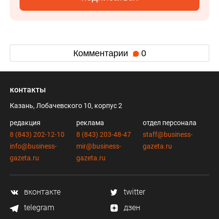
Комментарии
0
контакты
Казань, Лобачевского 10, корпус 2
редакция
реклама
отдел персонала
8 (843) 202-12-10
8 (843) 203-48-47
staff@business-
info@business-
mir@business-
gazeta.ru
gazeta.ru
gazeta.ru
вконтакте
twitter
telegram
дзен