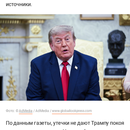
источники.
Фото: ©
AdMedia
/ AdMedia /
www.globallookpress.com
По данным газеты, утечки не дают Трампу покоя