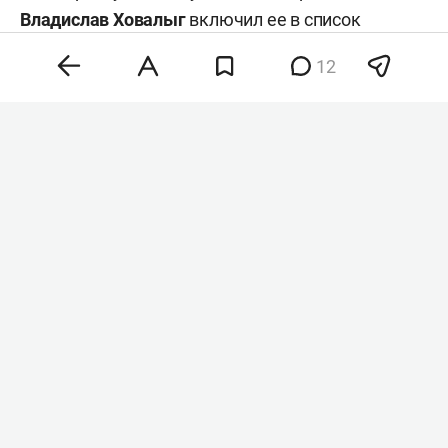
Владислав Ховалыг
включил ее в список
кандидатов в сенаторы при подаче документов
12
в избирком для участия в выборах, сообщил
ТАСС
со ссылкой на республиканскую
избирательную комиссию.