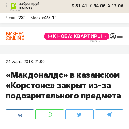
забронируй
$
81.41
€
94.06
¥
12.06
валюту
23°
27.1°
Челны
Москва
24 марта 2018, 21:00
«Макдоналдс» в казанском
«Корстоне» закрыт из-за
подозрительного предмета