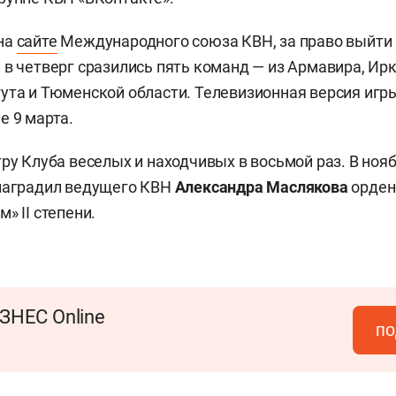
на
сайте
Международного союза КВН, за право выйти
 в четверг сразились пять команд — из Армавира, Ирк
ута и Тюменской области. Телевизионная версия игр
е 9 марта.
гру Клуба веселых и находчивых в восьмой раз. В ноя
 наградил ведущего КВН
Александра Маслякова
орден
» II степени.
ЗНЕС Online
по