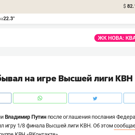
$
82.
22.3°
ва
бывал на игре Высшей лиги КВН
ии
Владимир Путин
после оглашения послания Федер
л игру 1/8 финала Высшей лиги КВН. Об этом
сообщае
руппе КВН «ВКонтакте».