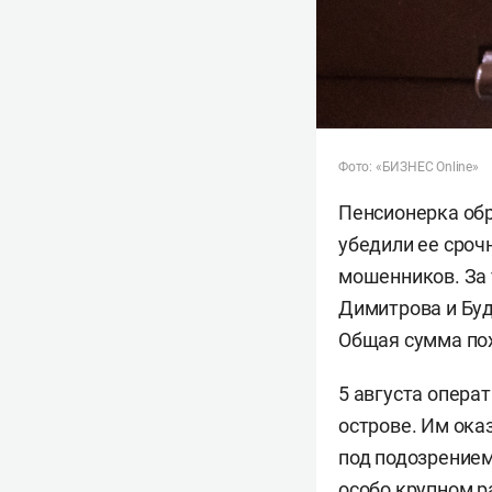
Фото: «БИЗНЕС Online»
Пенсионерка обр
убедили ее сроч
мошенников. За
Димитрова и Буд
Общая сумма пох
5 августа опера
острове. Им ока
под подозрением
особо крупном р