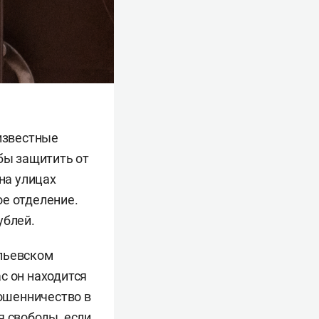
еизвестные
обы защитить от
на улицах
ое отделение.
ублей.
ильевском
с он находится
Мошенничество в
я свободы, если