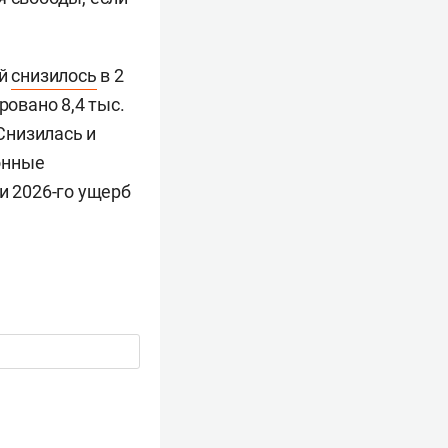
ий
снизилось
в 2
ровано 8,4 тыс.
 Снизилась и
онные
и 2026-го ущерб