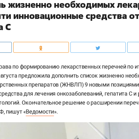
нь жизненно необходимых лека
йти инновационные средства от
а С
рава по формированию лекарственных перечней по и
 августа предложила дополнить список жизненно нео
рственных препаратов (ЖНВЛП) 9 новыми позициями.
редства для лечения онкозаболеваний, гепатита С и
тологий. Окончательное решение о расширении пере
Ф, пишут «
Ведомости
».