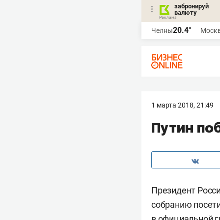
забронируй
валюту
20.4°
Челны
Моск
1 марта 2018, 21:49
Путин по
Президент Росс
собранию посети
в официальной г