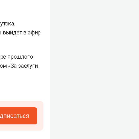
утска,
ы выйдет в эфир
бре прошлого
ом «За заслуги
дписаться