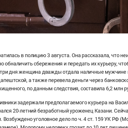
атилась в полицию 3 августа. Она рассказала, что н
но обналичить сбережения и передать их курьеру, чт
 три дня женщина дважды отдала наличные мужчине 
апештской, а также перевела деньги через банковск
ищенного, по данным следствия, составила 6,2 млн р
тивники задержали предполагаемого курьера на Вас
зался 20-летний безработный уроженец Казани. Сейча
. Возбуждено уголовное дело по ч. 4 ст. 159 УК РФ (
азмере). Молодому человеку грозит до 10 лет лишени