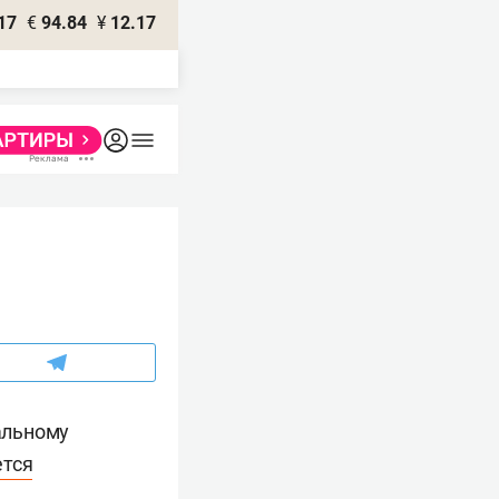
17
€
94.84
¥
12.17
альному
тся