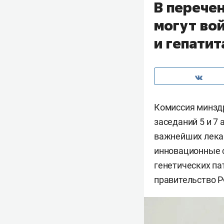
В перече
могут во
и гепатит
Комиссия минзд
заседаний 5 и 7
важнейших лека
инновационные с
генетических па
правительство Р