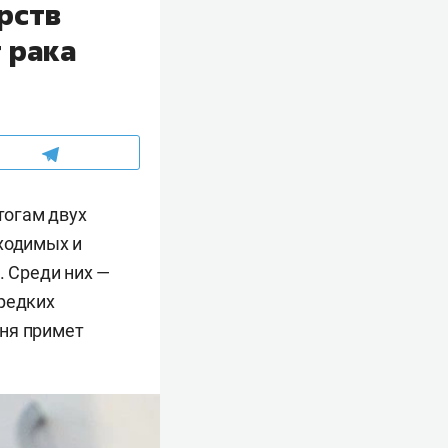
рств
 рака
тогам двух
бходимых и
 Среди них —
 редких
чня примет