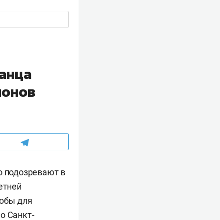
занца
ионов
о подозревают в
етней
кобы для
о Санкт-