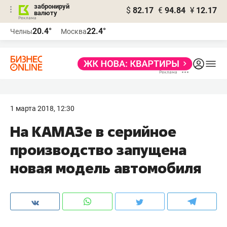
забронируй
$
82.17
€
94.84
¥
12.17
валюту
20.4°
22.4°
Челны
Москва
1 марта 2018, 12:30
На КАМАЗе в серийное
производство запущена
новая модель автомобиля