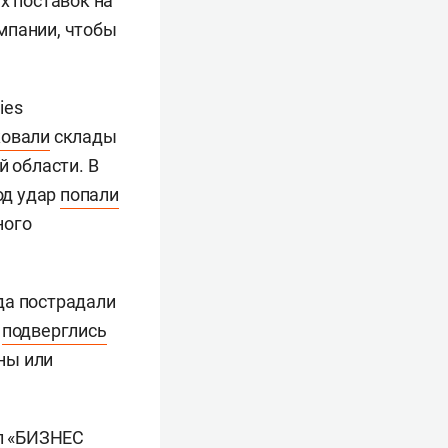
х поставок на
мпании, чтобы
ies
ковали
склады
й области. В
од удар
попали
ного
да пострадали
е
подверглись
ны или
л
«БИЗНЕС