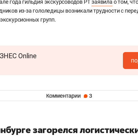
але года гильдия экскурсоводов РТ
заявила
о том, чт
дников из-за гололедицы возникали трудности с пе
 экскурсионных групп.
ЗНЕС Online
по
Комментарии
3
инбурге загорелся логистическ