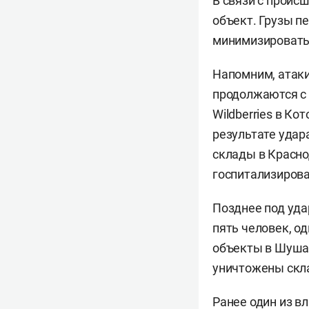
В связи с проис
объект. Грузы п
минимизировать 
Напомним, атаки
продолжаются с 
Wildberries в К
результате удар
склады в Красно
госпитализирова
Позднее под уд
пять человек, о
объекты в Шушар
уничтожены скла
Ранее один из в