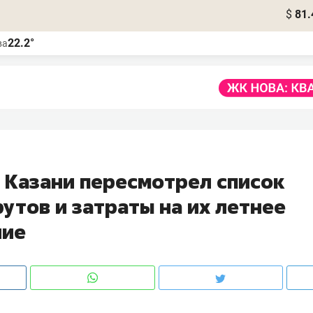
$
81.
22.2°
ва
 Казани пересмотрел список
утов и затраты на их летнее
ние