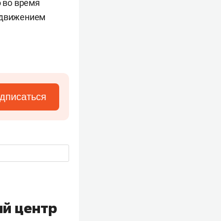
о во время
редвижением
дписаться
ий центр