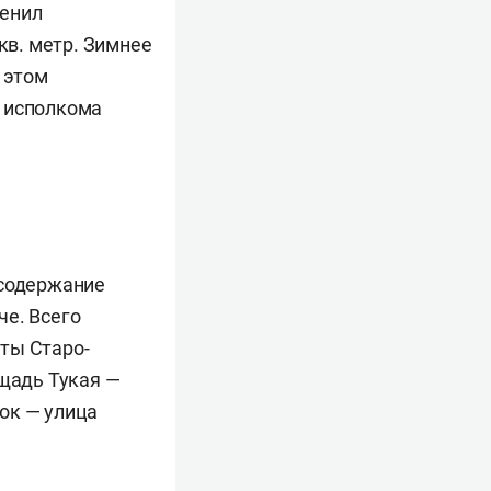
менил
кв. метр. Зимнее
 этом
 исполкома
 содержание
че. Всего
ты Старо-
ощадь Тукая —
ок — улица