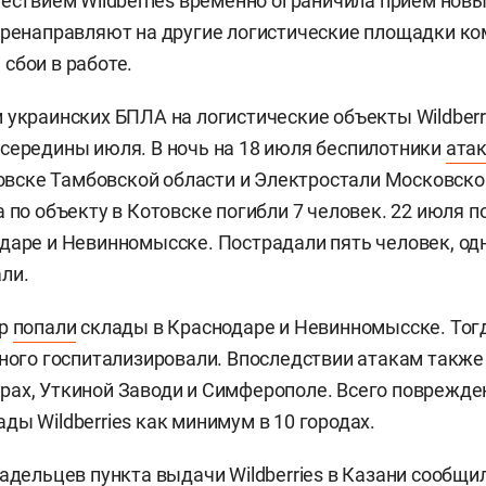
шествием Wildberries временно ограничила прием новы
еренаправляют на другие логистические площадки ко
сбои в работе.
 украинских БПЛА на логистические объекты Wildberr
середины июля. В ночь на 18 июля беспилотники
ата
отовске Тамбовской области и Электростали Московско
а по объекту в Котовске погибли 7 человек. 22 июля п
даре и Невинномысске. Пострадали пять человек, од
ли.
ар
попали
склады в Краснодаре и Невинномысске. Тог
дного госпитализировали. Впоследствии атакам такж
ах, Уткиной Заводи и Симферополе. Всего поврежде
ды Wildberries как минимум в 10 городах.
ладельцев пункта выдачи Wildberries в Казани
сообщи