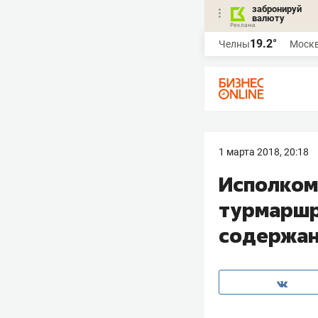
забронируй
валюту
19.2°
Челны
Моск
1 марта 2018, 20:18
Исполком
турмаршр
содержа