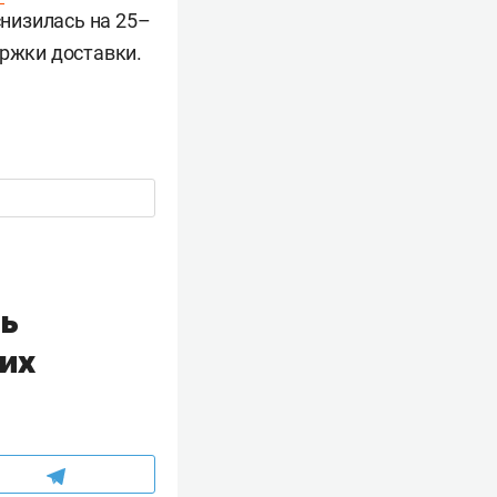
снизилась на 25–
ержки доставки.
ть
их