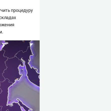
гчить процедуру
 складах
ложения
и.