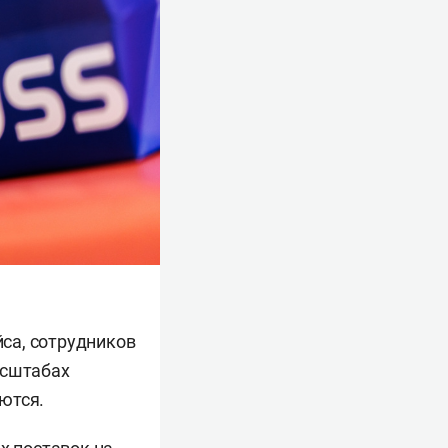
са, сотрудников
асштабах
ются.