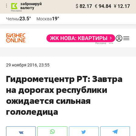
забронируй
$
82.17
€
94.84
¥
12.17
валюту
23.5°
19°
Челны
Москва
29 ноября 2016, 23:55
Гидрометцентр РТ: Завтра
на дорогах республики
ожидается сильная
гололедица