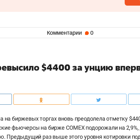
Комментарии
0
ревысило $4400 за унцию вперв
а на биржевых торгах вновь преодолела отметку $44
кие фьючерсы на бирже COMEX подорожали на 2,9%, 
ию. Предыдущий раз выше этого уровня котировки по