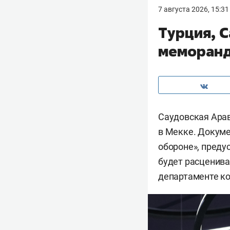
7 августа 2026, 15:31
Турция, 
меморанд
Саудовская Арав
в Мекке. Докуме
обороне», преду
будет расценива
департаменте к