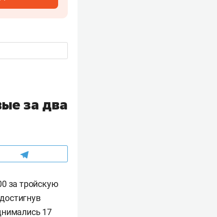
ые за два
00 за тройскую
достигнув
днимались 17