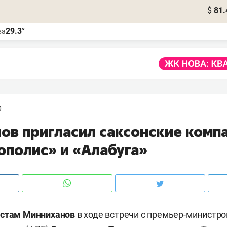
$
81.
29.3°
ва
0
ов пригласил саксонские компа
ополис» и «Алабуга»
стам Минниханов
в ходе встречи с премьер-министр