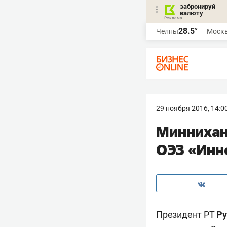
забронируй
валюту
28.5°
Челны
Моск
29 ноября 2016, 14:0
Миннихан
ОЭЗ «Инн
Президент РТ
Ру