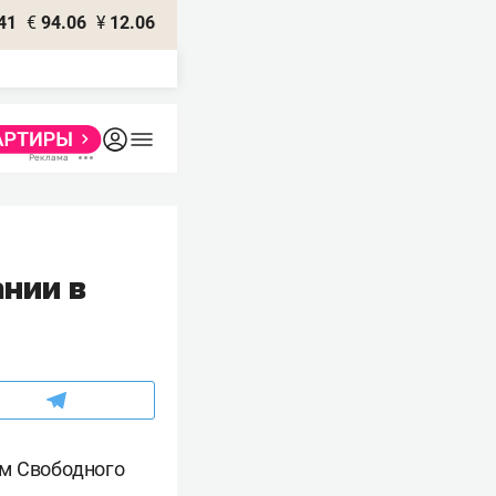
41
€
94.06
¥
12.06
нии в
ом Свободного