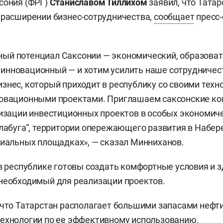
сония (ФРГ)
Станиславом Тиллихом
заявил, что Татар
 расширении бизнес-сотрудничества,
сообщает
пресс
ый потенциал Саксонии — экономический, образоват
инновационный — и хотим усилить наше сотрудничес
знес, который приходит в республику со своими техн
новационными проектами. Приглашаем саксонские ко
лизации инвестиционных проектов в особых экономич
Алабуга“, территории опережающего развития в Набе
риальных площадках», — сказал Минниханов.
 в республике готовы создать комфортные условия и 
необходимый для реализации проектов.
 что Татарстан располагает большими запасами нефти
ехнологии по ее эффективному использованию.