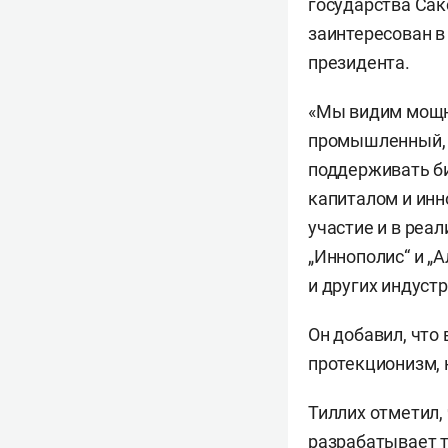
государства Сак
заинтересован в
президента.
«Мы видим мощн
промышленный, 
поддерживать би
капиталом и ин
участие и в реа
„Иннополис“ и „
и других индуст
Он добавил, что
протекционизм, 
Тиллих отметил,
разрабатывает т