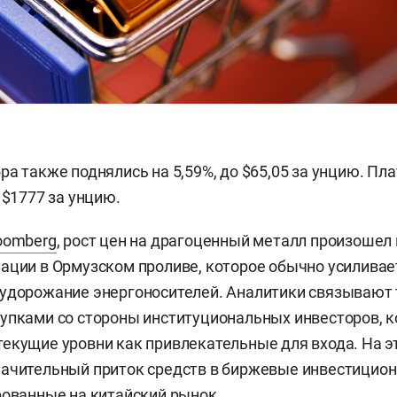
ра также поднялись на 5,59%, до $65,05 за унцию. Пл
 $1777 за унцию.
oomberg
, рост цен на драгоценный металл произошел
ации в Ормузском проливе, которое обычно усилива
 удорожание энергоносителей. Аналитики связывают
упками со стороны институциональных инвесторов, 
екущие уровни как привлекательные для входа. На э
начительный приток средств в биржевые инвестицио
рованные на китайский рынок.