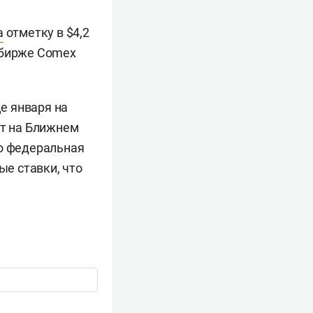
а
отметку в $4,2
 бирже Comex
е января на
кт на Ближнем
то федеральная
е ставки, что