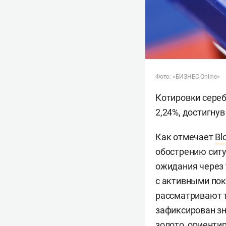
Фото: «БИЗНЕС Online»
Котировки сереб
2,24%, достигнув
Как отмечает
Bl
обострению ситу
ожидания через
с активными пок
рассматривают т
зафиксирован з
золото, ориенти