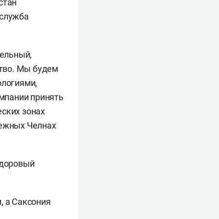
стан
-служба
ельный,
тво. Мы будем
ологиями,
мпании принять
еских зонах
режных Челнах
здоровый
, а Саксония