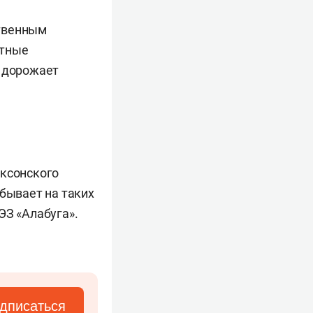
ственным
стные
я дорожает
аксонского
обывает на таких
ЭЗ «Алабуга».
дписаться