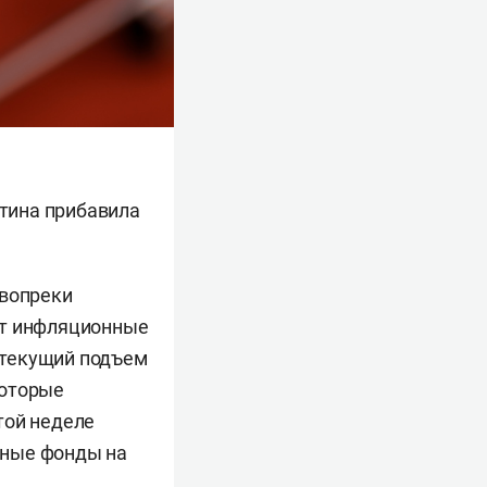
атина прибавила
 вопреки
ет инфляционные
 текущий подъем
которые
той неделе
нные фонды на