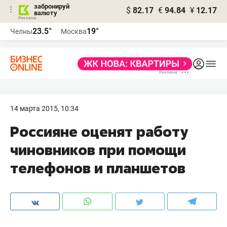
забронируй
$
82.17
€
94.84
¥
12.17
валюту
23.5°
19°
Челны
Москва
14 марта 2015, 10:34
Россияне оценят работу
чиновников при помощи
телефонов и планшетов