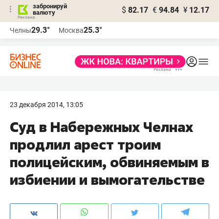
забронируй
$
82.17
€
94.84
¥
12.17
валюту
29.3°
25.3°
Челны
Москва
23 декабря 2014, 13:05
Суд в Набережных Челнах
продлил арест троим
полицейским, обвиняемым в
избиении и вымогательстве