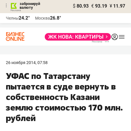
забронируй
$
80.93
€
93.19
¥
11.97
валюту
24.2°
26.8°
Челны
Москва
26 ноября 2014, 07:58
УФАС по Татарстану
пытается в суде вернуть в
собственность Казани
землю стоимостью 170 млн.
рублей