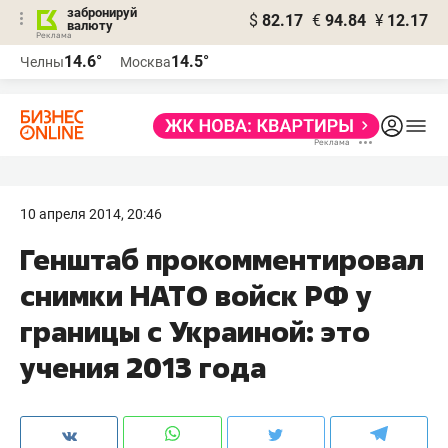
забронируй
$
82.17
€
94.84
¥
12.17
валюту
14.6°
14.5°
Челны
Москва
10 апреля 2014, 20:46
Генштаб прокомментировал
снимки НАТО войск РФ у
границы с Украиной: это
учения 2013 года