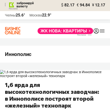
забронируй
$
82.17
€
94.84
¥
12.17
валюту
25.6°
22.9°
Челны
Москва
Иннополис
1,6 ярда для
высокотехнологичных заводчан:
в Иннополисе построят второй
«железный» технопарк