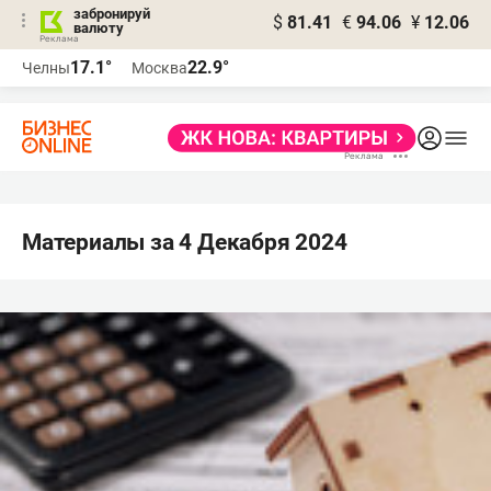
забронируй
$
81.41
€
94.06
¥
12.06
валюту
17.1°
22.9°
Челны
Москва
Материалы за 4 Декабря 2024