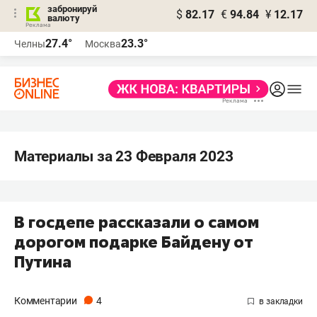
забронируй
$
82.17
€
94.84
¥
12.17
валюту
27.4°
23.3°
Челны
Москва
Материалы за 23 Февраля 2023
В госдепе рассказали о самом
дорогом подарке Байдену от
Путина
Комментарии
4