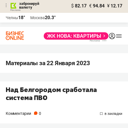
забронируй
$
82.17
€
94.84
¥
12.17
валюту
18°
20.3°
Челны
Москва
Материалы за 22 Января 2023
Над Белгородом сработала
система ПВО
Комментарии
0