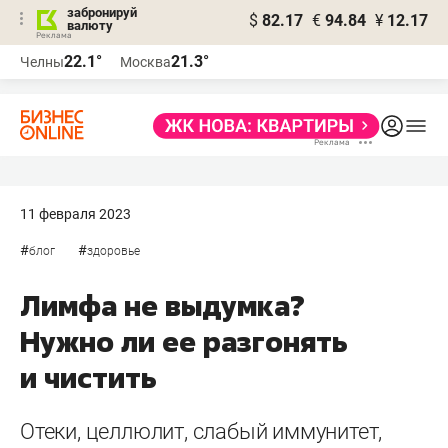
забронируй
$
82.17
€
94.84
¥
12.17
валюту
22.1°
21.3°
Челны
Москва
11 февраля 2023
#
#
блог
здоровье
Лимфа не выдумка?
Нужно ли ее разгонять
и чистить
Отеки, целлюлит, слабый иммунитет,