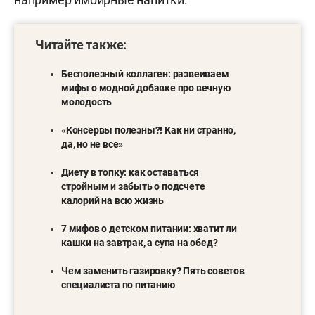
Читайте также:
Бесполезный коллаген: развеиваем
мифы о модной добавке про вечную
молодость
«
Консервы полезны?! Как ни странно,
да, но не все
»
Диету в топку: как оставаться
стройным и забыть о подсчете
калорий на всю жизнь
7 мифов о детском питании: хватит ли
кашки на завтрак, а супа на обед?
Чем заменить газировку? Пять советов
специалиста по питанию