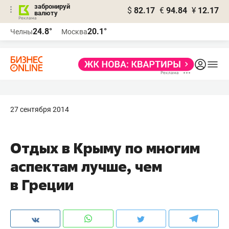
забронируй
$
82.17
€
94.84
¥
12.17
валюту
24.8°
20.1°
Челны
Москва
27 сентября 2014
Отдых в Крыму по многим
аспектам лучше, чем
в Греции