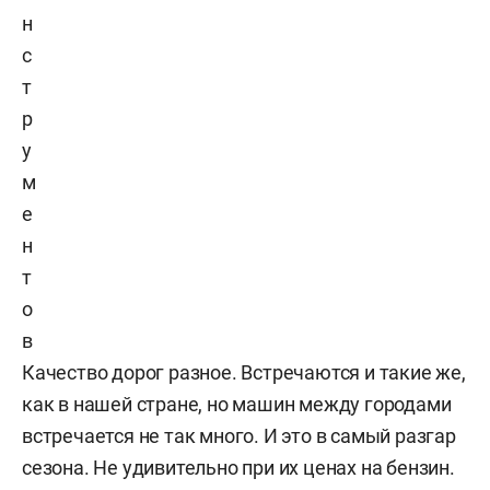
н
с
т
р
у
м
е
н
т
о
в
Качество дорог разное. Встречаются и такие же,
как в нашей стране, но машин между городами
встречается не так много. И это в самый разгар
сезона. Не удивительно при их ценах на бензин.