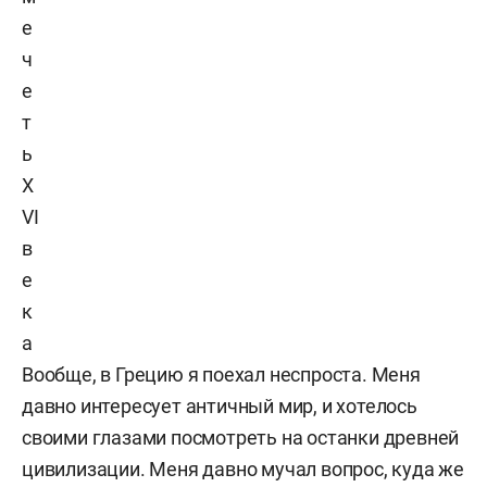
е
ч
е
т
ь
X
VI
в
е
к
а
Вообще, в Грецию я поехал неспроста. Меня
давно интересует античный мир, и хотелось
своими глазами посмотреть на останки древней
цивилизации. Меня давно мучал вопрос, куда же