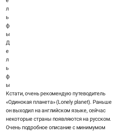
Д
е
л
ь
ф
ы
Кстати, очень рекомендую путеводитель
«Одинокая планета» (Lonely planet). Раньше
он выходил на английском языке, сейчас
некоторые страны появляются на русском.
Очень подробное описание с минимумом