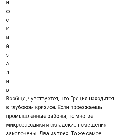
н
ф
с
к
и
й
з
а
л
и
в
Вообще, чувствуется, что Греция находится
в глубоком кризисе. Если проезжаешь
промышленные районы, то многие
микрозаводики и складские помещения
заколочены. Два из трех. То же самое