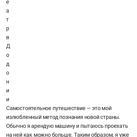
е
а
т
р
в
Д
о
д
о
н
и
и
Самостоятельное путешествие — это мой
излюбленный метод познания новой страны.
Обычно я арендую машину и пытаюсь проехать
на ней как можно больше. Таким образом, я уже