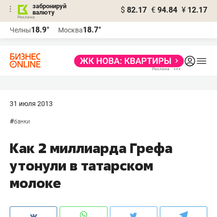
забронируй
$
82.17
€
94.84
¥
12.17
валюту
18.9°
18.7°
Челны
Москва
31 июля 2013
#
банки
Как 2 миллиарда Грефа
утонули в татарском
молоке