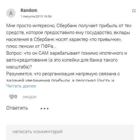
Random
1 Августа 2013
16:54
Мне просто интересно, Сбербанк получает прибыль от тех
средств, которое предоставило ему государство, вклады
населения в Сбербанк носят характер «по привычке»,
плюс пенсии от ПФРа…
Вопрос: что он САМ зарабатывает помимо ипотечного и
авто-кредитования (а это копейки для банка такого
масштаба)?
Разумеется, что реорганизация напрямую связана с
задачей увеличения прибыли, а персонал (пусть и
Читать далее
низкоквалифицированный по уровню подготовки) это
основная статья расходов. Так что не надо удивляться,
0
эмодзи
когда Сбербанк в следующем квартале покажет
Ответить
увеличение прибыли на …цать % )
А 2 млрд. руб. потерявшиеся у ВАМИНа и более 1 млрд.
который увел еще один "предприниматель", просто красиво
спишутся...)