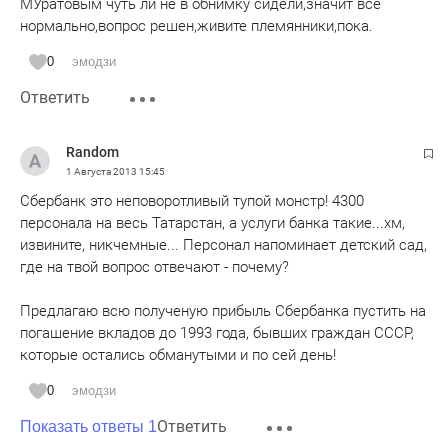
МУратовым чуть ли не в обнимку сидели,значит все
нормально,вопрос решен,живите племянники,пока.
0
эмодзи
Ответить
Random
1 Августа 2013
15:45
Сбербанк это неповоротливый тупой монстр! 4300
персонала на весь Татарстан, а услуги банка такие...хм,
извините, никчемные... Персонал напоминает детский сад,
где на твой вопрос отвечают - почему?
Предлагаю всю полученую прибыль Сбербанка пустить на
погашение вкладов до 1993 года, бывших граждан СССР,
которые остались обманутыми и по сей день!
0
эмодзи
Ответить
Показать ответы 1