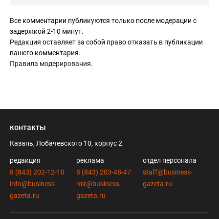
Все комментарии публикуются только после модерации с
задержкой 2-10 минут.
Редакция оставляет за собой право отказать в публикации
вашего комментария.
Правила модерирования
.
контакты
Казань, Лобачевского 10, корпус 2
редакция
реклама
отдел персонала
8 (843) 202-12-10
8 (843) 203-48-47
staff@business-
info@business-
mir@business-
gazeta.ru
gazeta.ru
gazeta.ru