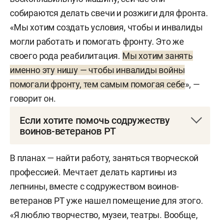
собираются делать свечи и розжиги для фронта.
«Мы хотим создать условия, чтобы и инвалиды
могли работать и помогать фронту. Это же
своего рода реабилитация.
Мы хотим занять
именно эту нишу — чтобы инвалиды войны
помогали фронту, тем самым помогая себе
», —
говорит он.
Если хотите помочь содружеству
воинов-ветеранов РТ
РОО Точка банк
В планах — найти работу, заняться творческой
профессией. Мечтает делать картины из
Расчетный счет: 40703810020000006998
лепнины, вместе с содружеством воинов-
Название банка: ООО «Банк Точка»
ветеранов РТ уже нашел помещение для этого.
«Я люблю творчество, музеи, театры. Вообще,