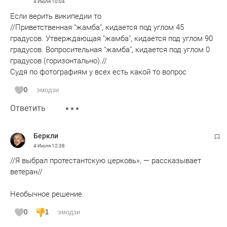
4 Июля
10:04
Если верить википедии то
//Приветственная "жамба", кидается под углом 45
градусов. Утверждающая "жамба", кидается под углом 90
градусов. Вопросительная "жамба", кидается под углом 0
градусов (горизонтально).//
Судя по фотографиям у всех есть какой то вопрос
0
эмодзи
Ответить
Беркли
4 Июля
12:38
//Я выбрал протестантскую церковь», — рассказывает
ветеран//
Необычное решение.
0
1
эмодзи