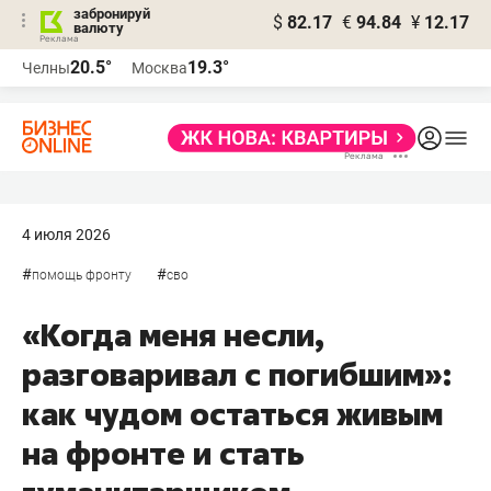
забронируй
$
82.17
€
94.84
¥
12.17
валюту
20.5°
19.3°
Челны
Москва
4 июля 2026
#
#
помощь фронту
сво
«Когда меня несли,
разговаривал с погибшим»:
как чудом остаться живым
на фронте и стать