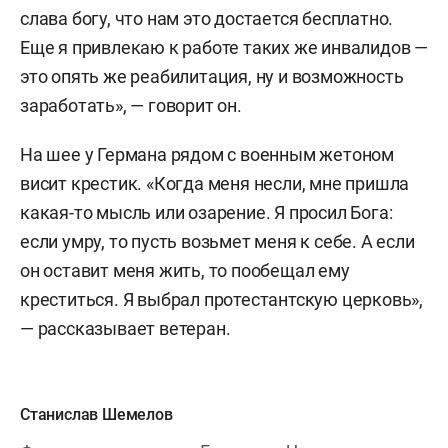
БИК: 044525104
слава богу, что нам это достается бесплатно.
Еще я привлекаю к работе таких же инвалидов —
Корреспондентский счет:
это опять же реабилитация, ну и возможность
30101810745374525104
заработать», — говорит он.
Наименование: РЕГИОНАЛЬНАЯ
На шее у Германа рядом с военным жетоном
ОБЩЕСТВЕННАЯ ОРГАНИЗАЦИЯ
висит крестик. «Когда меня несли, мне пришла
«СОДРУЖЕСТВО ВОИНОВ-ВЕТЕРАНОВ
какая-то мысль или озарение. Я просил Бога:
РЕСПУБЛИКИ ТАТАРСТАН»
если умру, то пусть возьмет меня к себе. А если
ИНН: 1685021032
он оставит меня жить, то пообещал ему
креститься. Я выбрал протестантскую церковь»,
КПП: 168501001
— рассказывает ветеран.
Станислав Шемелов