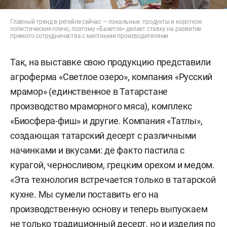
Главный тренд в ретейле сейчас — локальные продукты и короткое
логистические плечо, поэтому «Бахетле» делает ставку на развитие
прямого сотрудничества с местными производителями
Так, на выставке свою продукцию представили
агроферма «Светлое озеро», компания «Русский
мрамор» (единственное в Татарстане
производство мраморного мяса), комплекс
«Биосфера-фиш» и другие. Компания «Татлы»,
создающая татарский десерт с различными
начинками и вкусами: де факто пастила с
курагой, черносливом, грецким орехом и медом.
«Эта технология встречается только в татарской
кухне. Мы сумели поставить его на
производственную основу и теперь выпускаем
не только традиционный десерт, но и изделия по