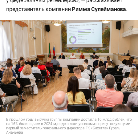
у федеральных ретейлеров», — рассказывает
представитель компании
Римма Сулейманова
.
В прошлом году выручка группы компаний достигла 10 млрд рублей, что
на 16% больше, чем в 2024-м, поделилась успехами с присутствующими
первый заместитель генерального директора ГК «Бахетле» Гузель
Ананьева