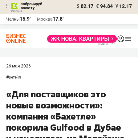
забронируй
$
82.17
€
94.84
¥
12.17
валюту
16.9°
17.8°
Челны
Москва
26 мая 2026
#
ретейл
«Для поставщиков это
новые возможности»:
компания «Бахетле»
покорила Gulfood в Дубае