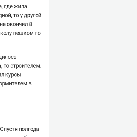
а, где жила
ной, то у другой
не окончил 8
школу пешком по
одилось
, то строителем.
ил курсы
формителем в
 Спустя полгода