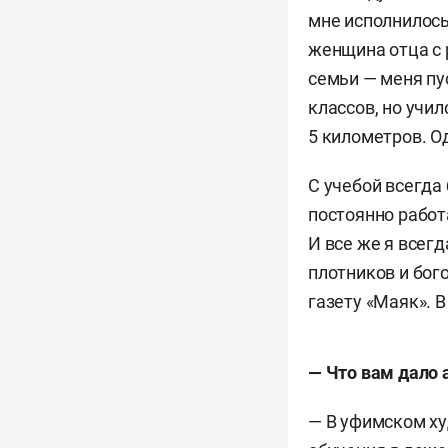
мне исполнилось 
женщина отца с р
семьи — меня пу
классов, но учи
5 километров. О
С учебой всегда
постоянно работ
И все же я всег
плотников и бог
газету «Маяк». 
— Что вам дало 
— В уфимском ху