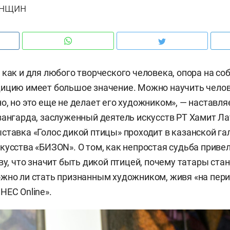
енщин
 как и для любого творческого человека, опора на с
ицию имеет большое значение. Можно научить челов
о, но это еще не делает его художником», — наставля
вангарда, заслуженный деятель искусств РТ Хамит Ла
ставка «Голос дикой птицы» проходит в казанской га
кусства «БИЗОN». О том, как непростая судьба привел
ву, что значит быть дикой птицей, почему татары ста
жно ли стать признанным художником, живя «на пери
НЕС Online».