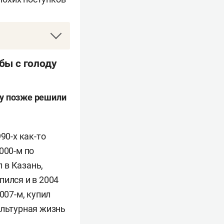
овинка Пермской
бы с голоду
о Илишевского
 соседней
му позже решили
организациях, а
илище искусств и
ерева».
90-х как-то
000-м по
стан и сейчас
 в Казань,
еятеля искусств
пился и в 2004
олько как
2007-м, купил
ультурная жизнь