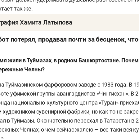
отает так же.
графия Хамита Латыпова
ч Латыпов
родился 5 марта 1949 года в поселке Пол
бот потерял, продавал почти за бесценок, что
чего его семья переехала на родину — в село Буляров
стана. Начальную школу окончил там, 8-летнюю — в
мя жили в Туймазах, в родном Башкортостане. Поче
. После работал в нефтедобывающих и строительных 
бережные Челны?
столярному делу. В 1974 году поступил в Уфимское уч
978-м по специальности «художественная обработка д
на Туймазинском фарфоровом заводе с 1983 года. В 19
боте уфимской группы авангардистов «Чингисхан». В 2
 и работал в Туймазах. В 2007 году переехал в Татар
да национально-культурного центра «Туран» приехал
ных Челнах. В 2015-м получил звание заслуженного д
 художником сувенирной фабрики, но как-то не закре
тал лауреатом премии им. Баки Урманче. Известен не т
хал в Туймазы. Окончательно переехал в Татарстан
в 
ак поэт, член союза писателей Татарстана.
режных Челнах, о чем сейчас жалею — все-таки вся к
а.