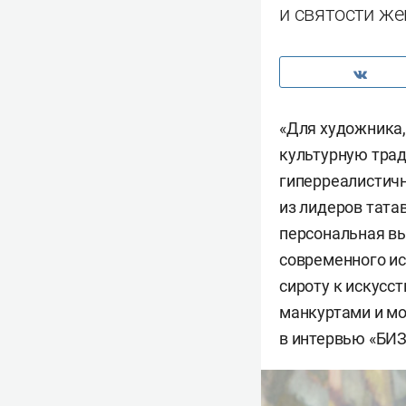
и святости ж
«Для художника,
культурную трад
гиперреалистичн
из лидеров тата
персональная вы
современного ис
сироту к искусст
манкуртами и мо
в интервью «БИЗ