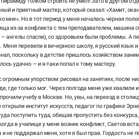
 пирамиду толком строить не умел!
Зато в другом отд
ный и приятный мастер, который сказал: «Хамит, ока
ко мне». Но в тот период у меня началась
черная полос
ища из-за конфликта с тем преподавателем, машина с
 — ангелы спасли), со здоровьем были проблемы. А п
. Меня перевели в вечернюю школу,
я русский язык 
знал, поскольку в детстве пришлось хозяйством заним
ось удачно — и я-таки попал к тому мастеру.
с огромным упорством: рисовал на занятиях, после них
де, где только мог. Через полгода меня уже хвалили и
прочили учебу в Москве. Но, увы, на переезд в столиц
е открыли институт искусств, педагог по графике Эрн
уда поступить туда, обещав пропустить без конкурса, 
 когда в училище у меня возник конфликт, Саетов вста
 и не поддержал меня, хотя я был прав. Гордость не 