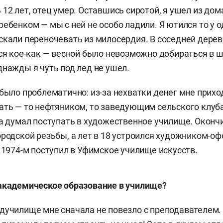
12 лет, отец умер. Оставшись сиротой, я ушел из дом
ебенком — мы с ней не особо ладили. Я ютился то у од
скали переночевать из милосердия. В соседней дерев
лся кое-как — весной было невозможно добираться в 
днажды я чуть под лед не ушел.
 было проблематично: из-за нехватки денег мне прих
ать — то нефтяником, то заведующим сельского клуба
да думал поступать в художественное училище. Оконч
ородской резьбы, а лет в 18 устроился художником-о
В 1974-м поступил в Уфимское училище искусств.
академическое образование в училище?
дучилище мне сначала не повезло с преподавателем.