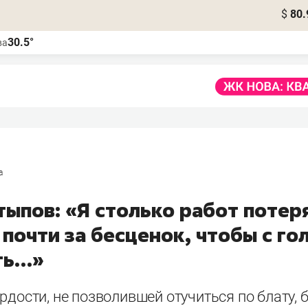
$
80.
30.5°
ва
а
ыпов: «Я столько работ потер
почти за бесценок, чтобы с го
ть…»
рдости, не позволившей отучиться по блату, 