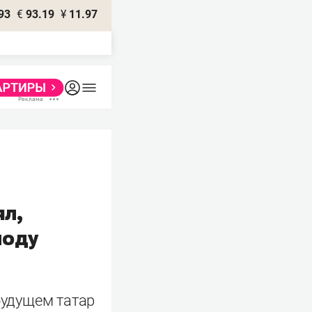
93
€
93.19
¥
11.97
ял,
лоду
будущем татар