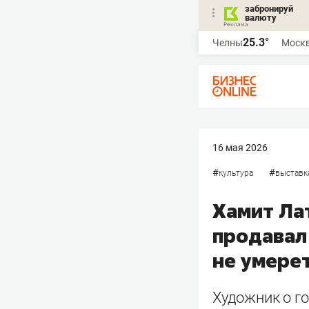
забронируй
валюту
25.3°
Челны
Моск
16 мая 2026
#
#
культура
выставк
Хамит Лат
продавал 
не умере
Художник о го