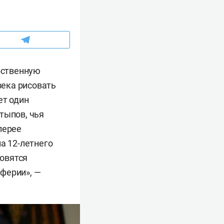
обственную
ека рисовать
ет один
тыпов, чья
лерее
а 12-летнего
новятся
ферии», —