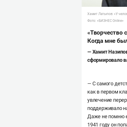
Хамит Латыпов: «У челов
Фото: «БИЗНЕС Online»
«Творчество 
Когда мне бы
— Хамит Назипо
сформировало в
— С самого детс
как в первом кл
увлечение перер
поддерживало на
Даже не помню е
1941 году он поп