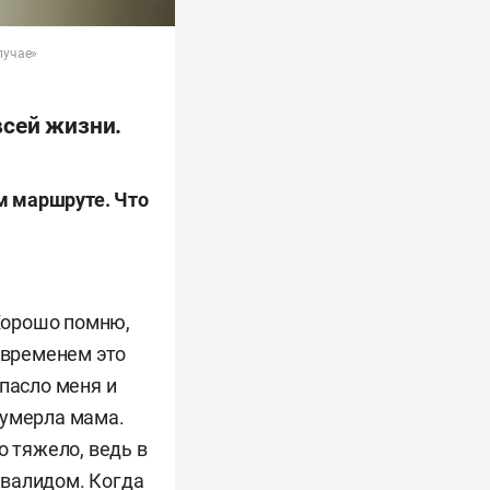
лучае»
всей жизни.
м маршруте. Что
 Хорошо помню,
 временем это
пасло меня и
 умерла мама.
о тяжело, ведь в
инвалидом. Когда