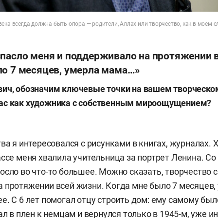
ека всегда должна быть опора — родители, Аллах или творчество, как в моем с
спасло меня и поддерживало на протяжении 
ло 7 месяцев, умерла мама…»
вич, обозначим ключевые точки на вашем творческо
ас как художника с собственным мироощущением?
тва я интересовался с рисунками в книгах, журналах.
ассе меня хвалила учительница за портрет Ленина. Со
осло во что-то большее. Можно сказать, творчество с
 протяжении всей жизни. Когда мне было 7 месяцев,
е. С 6 лет помогал отцу строить дом: ему самому был
ал в плен к немцам и вернулся только в 1945-м, уже 