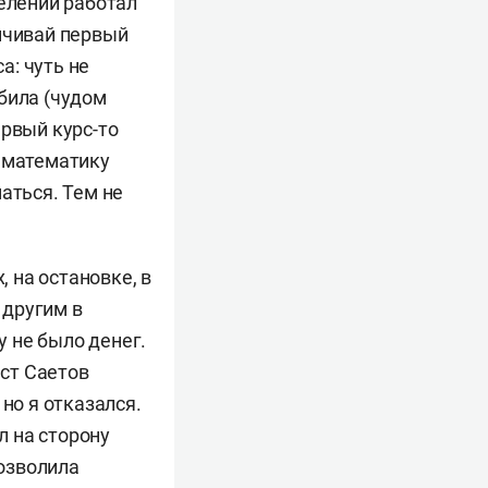
елении работал
нчивай первый
а: чуть не
била (чудом
ервый курс-то
и математику
аться. Тем не
, на остановке, в
 другим в
у не было денег.
ест Саетов
но я отказался.
л на сторону
позволила