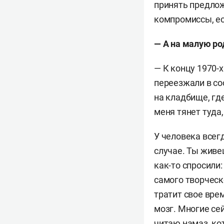
принять предложе
компромиссы, ес
— А на малую р
— К концу 1970-х
переезжали в со
на кладбище, гд
меня тянет туда
У человека всег
случае. Ты живе
как-то спросили:
самого творческ
тратит свое вре
мозг. Многие се
читаю намаз, ко