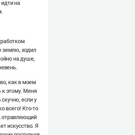
 идти на
.
заработком
ю землю, ходил
ойно на душе,
ревень.
во, как в моем
 к этому. Меня
 скучно, если у
о всего! Кто-то
н, отравляющий
ет искусство. Я
лохих поступков