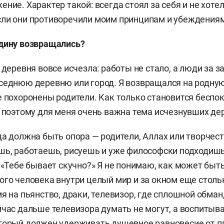
ние. Характер такой: всегда стоял за себя и не хотел
ли они противоречили моим принципам и убеждениям
одину возвращались?
 деревня вовсе исчезла: работы не стало, а люди за 
седнюю деревню или город. Я возвращался на родну
е похоронены родители. Как только становится беспок
, поэтому для меня очень важна тема исчезнувших де
да должна быть опора — родители, Аллах или творчест
шь, работаешь, рисуешь и уже философски подходишь
 «Тебе бывает скучно?» Я не понимаю, как может быть
ого человека внутри целый мир и за окном еще стольк
мя на пьянство, драки, телевизор, где сплошной обма
йчас дальше телевизора думать не могут, а воспитыва
торый должен удерживать душевное равновесие от п