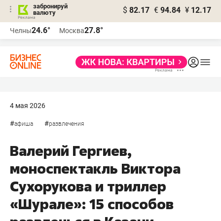
забронируй
$
82.17
€
94.84
¥
12.17
валюту
24.6°
27.8°
Челны
Москва
4 мая 2026
#
#
афиша
развлечения
Валерий Гергиев,
моноспектакль Виктора
Сухорукова и триллер
«Шурале»: 15 способов