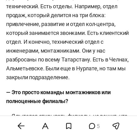
технический. Есть отделы. Например, отдел
продаж, который делится на три блока:
привлечение, развитие и отдел кол-центра,
который занимается звонками. Есть клиентский
отдел. И конечно, технический отдел с
инженерами, монтажниками. Они у нас
разбросаны по всему Татарстану. Есть в Челнах,
Альметьевске. Были еще в Нурлате, но там мы
закрыли подразделение.
— Это просто команды монтажников или
полноценные филиалы?
— Я пытался открывать филиалы, но решил, что
это нецелесообразно. Рынок так устроен, что в
5
России сегодня нет единого какого-то крупного