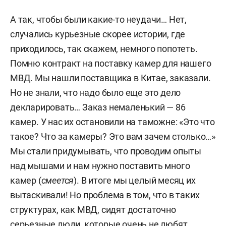
А так, чтобы были какие-то неудачи… Нет,
случались курьезные скорее истории, где
приходилось, так скажем, немного попотеть.
Помню контракт на поставку камер для нашего
МВД. Мы нашли поставщика в Китае, з
аказали.
Но не знали, что надо было еще это дело
декларировать… Заказ немаленький — 86
камер. У нас их остановили на таможне: «Это что
такое? Что за камеры? Это вам зачем столько…»
Мы стали придумывать, что проводим опыты
над мышами и нам нужно поставить много
камер (
смеется
). В итоге
мы целый месяц их
вытаскивали!
Но проблема в том, что в таких
структурах, как МВД, сидят достаточно
серьезные люди, которые
очень не любят