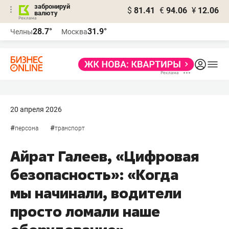
забронируй
$
81.41
€
94.06
¥
12.06
валюту
28.7°
31.9°
Челны
Москва
20 апреля 2026
#
#
персона
транспорт
Айрат Галеев, «Цифровая
безопасность»: «Когда
мы начинали, водители
просто ломали наше