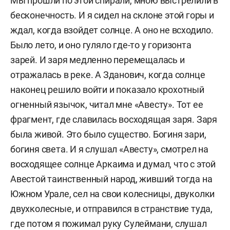
Мы прошли по этой спирали, мною выстрелили в
бесконечность. И я сидел на склоне этой горы и
ждал, когда взойдет солнце. А оно не всходило.
Было лето, и оно гуляло где-то у горизонта
зарей. И заря медленно перемещалась и
отражалась в реке. А Зданович, когда солнце
наконец решило войти и показало крохотный
огненный язычок, читал мне «Авесту». Тот ее
фрагмент, где славилась восходящая заря. Заря
была живой. Это было существо. Богиня зари,
богиня света. И я слушал «Авесту», смотрел на
восходящее солнце Аркаима и думал, что с этой
Авестой таинственный народ, живший тогда на
Южном Урале, сел на свои колесницы, двуколки
двухколесные, и отправился в странствие туда,
где потом я пожимал руку Сулеймани, слушал