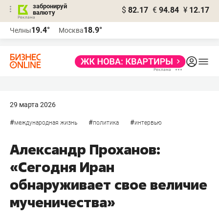
забронируй
$
82.17
€
94.84
¥
12.17
валюту
19.4°
18.9°
Челны
Москва
29 марта 2026
#
#
#
международная жизнь
политика
интервью
Александр Проханов:
«Сегодня Иран
обнаруживает свое величие
мученичества»