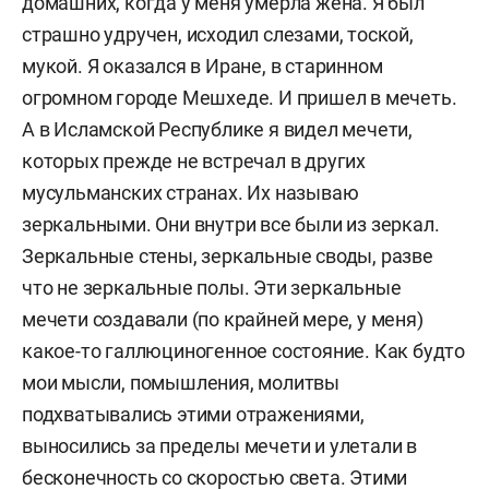
домашних, когда у меня умерла жена.
Я был
страшно удручен, исходил слезами, тоской,
мукой. Я оказался в Иране, в старинном
огромном городе Мешхеде. И пришел в мечеть.
А в Исламской Республике я видел мечети,
которых прежде не встречал в других
мусульманских странах.
Их называю
зеркальными. Они внутри все были из зеркал.
Зеркальные стены, зеркальные своды, разве
что не зеркальные полы. Эти зеркальные
мечети создавали (по крайней мере, у меня)
какое-то галлюциногенное состояние.
Как будто
мои мысли, помышления, молитвы
подхватывались этими отражениями,
выносились за пределы мечети и улетали в
бесконечность со скоростью света. Этими