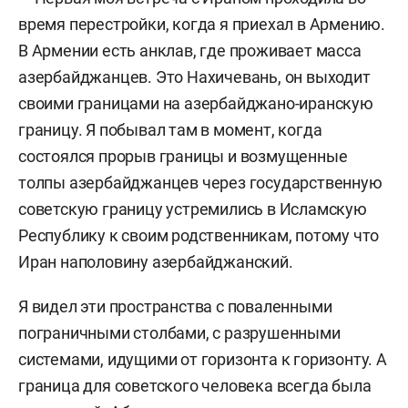
газеты» в Афганистане, Никарагуа, Камбодже,
время перестройки, когда я приехал в Армению.
Анголе, других горячих точках. Тогда его
В Армении есть анклав, где проживает масса
называли «соловьем Генштаба». Во время
азербайджанцев. Это Нахичевань, он выходит
августовского путча поддерживал ГКЧП.
своими границами на азербайджано-иранскую
границу.
Я побывал там в момент, когда
В декабре 1990-го основывает газету «День». В
состоялся прорыв границы и возмущенные
сентябре 1993 года выступил против
толпы азербайджанцев через государственную
антиконституционных действий президента
советскую границу устремились в Исламскую
Бориса Ельцина
, охарактеризовав их как
Республику к своим родственникам, потому что
государственный переворот, и поддержал
Иран наполовину азербайджанский.
Верховный Совет, после чего газета была
запрещена, редакция подверглась разгрому
Я видел эти пространства с поваленными
ОМОНом, ее сотрудники были избиты,
пограничными столбами, с разрушенными
имущество и архивы уничтожены.
системами, идущими от горизонта к горизонту.
А
граница для советского человека всегда была
В ноябре 1993-го основывает газету «Завтра»,