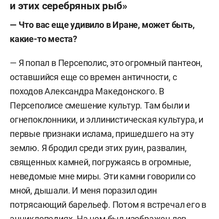
и этих серебряных рыб»
— Что вас еще удивило в Иране, может быть,
какие-то места?
— Я попал в Персеполис, это огромный пантеон,
оставшийся еще со времен античности, с
походов Александра Македонского. В
Персеполисе смешение культур.
Там были и
огнепоклонники, и эллинистическая культура, и
первые признаки ислама, пришедшего на эту
землю. Я бродил среди этих руин, развалин,
священных камней, погружаясь в огромные,
неведомые мне миры. Эти камни говорили со
мной, дышали. И меня поразил один
потрясающий барельеф.
Потом я встречал его в
энциклопедиях. На нем был изображен лев,