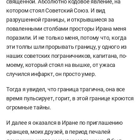
священной. Абсолютно кодовое явление, на
главным редактором которой является по сей
котором стоял Советский Союз. И вид
день.
разрушенной границы, и открывшиеся за
поваленными столбами просторы Ирана меня
В 2002-м роман Проханова «Господин Гексоген»,
поразили. И не только меня, потому что, когда
где он художественно отображает версию о
эти толпы шли прорывать границу, у одного из
вине российских спецслужб во взрывах жилых
наших советских пограничников, капитана, по-
домов в России в 1999 году, получает премию
моему, который стоял на вышке, от ужаса
«Национальный бестселлер».
случился инфаркт, он просто умер.
Автор многих романов и рассказов, постоянный
Тогда я увидел, что граница трагична, она все
участник политических программ на радио и ТВ.
время пульсирует, горит, в этой границе кроются
огромные тайны.
Увлекается рисованием в стиле примитивизма.
Коллекционирует бабочек (в коллекции более 3
И далее я оказался в Иране по приглашению
тыс. экземпляров).
иранцев, моих друзей, в период печалей