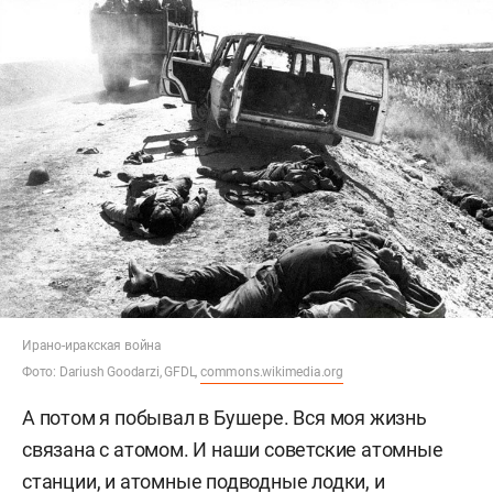
Ирано-иракская война
Фото: Dariush Goodarzi, GFDL,
commons.wikimedia.org
А потом я побывал в Бушере. Вся моя жизнь
связана с атомом. И наши советские атомные
станции, и атомные подводные лодки, и