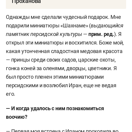
Проханова
Александр Андреевич Проханов
— основатель и
Однажды мне сделали чудесный подарок. Мне
бессменный главный редактор газеты «Завтра»,
подарили миниатюры «Шахнаме» (
выдающийся
председатель Изборского клуба. По некоторым
памятник персидской культуры
—
прим. ред.
). Я
данным, имеет мистический опыт.
открыл эти миниатюры и восхитился.
Боже мой,
какая утонченная сладостная медовая красота
Родился в 1938 году в Тбилиси в семье,
— принцы среди своих садов, царские охоты,
происходящей от молокан, высланных в
гонка коней за оленями, дворцы, цветники. Я
Закавказье Екатериной II.
был просто пленен этими миниатюрами
персидскими и возлюбил Иран, еще не ведая
Окончил Московский авиационный институт,
его.
работал инженером НИИ, лесничим в Карелии,
руководителем туристских групп в Хибинах, в
— И когда удалось с ним познакомиться
геологической партии в Туве.
воочию?
С 1970-го — корреспондент «Литературной
— Первая моя встреча с Ираном проходила во