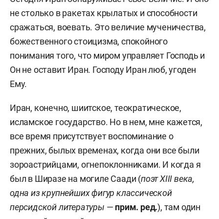
не столько в ракетах крылатых и способности
сражаться, воевать. Это величие мученичества,
божественного стоицизма, спокойного
понимания того, что миром управляет Господь и
Он не оставит Иран. Господу Иран люб, угоден
Ему.
Иран, конечно, шиитское, теократическое,
исламское государство.
Но в нем, мне кажется,
все время присутствует воспоминание о
прежних, былых временах, когда они все были
зороастрийцами, огнепоклонниками. И когда я
был в Ширазе на могиле Саади (
поэт XIII века,
одна из крупнейших фигур классической
персидской литературы
—
прим. ред.
)
, там один