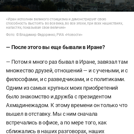
«Иран исполнен великого стоицизма и демонстрирует свою
способность выстоять во все века, во все эпохи, при всех нашествиях,
напастях, показывая свое величие»
Фото: © Владимир Федоренко, РИА «Новости»
— После этого вы еще бывали в Иране?
— Потом я много раз бывал в Иране, завязал там
множество друзей, отношений — и с учеными, и с
философами, и с разведчиками, и с политиками.
О
дним из самых крупных моих приобретений
было знакомство и дружба с президентом
Ахмадинежадом. К этому времени он только что
вышел в отставку. Мы с ним сначала
встречались в офисе, а по мере того, как
сближались в наших разговорах, наших