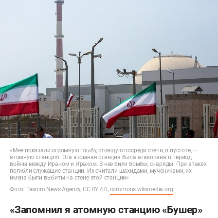
«Мне показали огромную глыбу, стоящую посреди степи, в пустоте, —
атомную станцию. Эта атомная станция была атакована в период
войны между Ираном и Ираком. В нее били бомбы, снаряды. При атаках
погибли служащие станции. Их считали шахидами, мучениками, их
имена были выбиты на стене этой станции»
Фото: Tasnim News Agency, CC BY 4.0,
commons.wikimedia.org
«Запомнил я атомную станцию «Бушер»