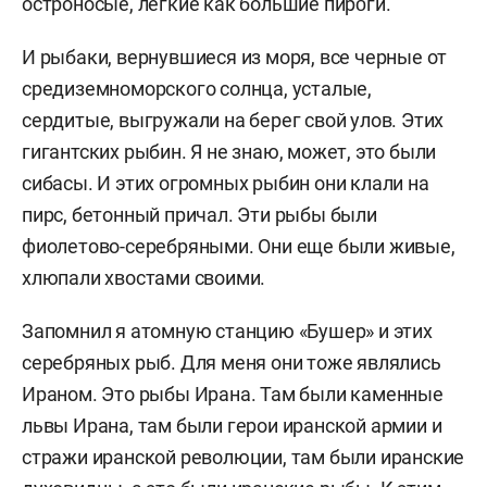
остроносые, легкие как большие пиро́
ги.
И рыбаки, вернувшиеся из моря, все черные от
средиземноморского солнца, усталые,
сердитые, выгружали на берег свой улов. Этих
гигантских рыбин. Я не знаю, может, это были
сибасы. И этих огромных рыбин они клали на
пирс, бетонный причал.
Эти рыбы были
фиолетово-серебряными. Они еще были живые,
хлюпали хвостами своими.
Запомнил я атомную станцию «
Бушер»
и этих
серебряных рыб. Для меня они тоже являлись
Ираном. Это рыбы Ирана. Там были каменные
львы Ирана, там были герои иранской армии и
стражи иранской революции, там были иранские