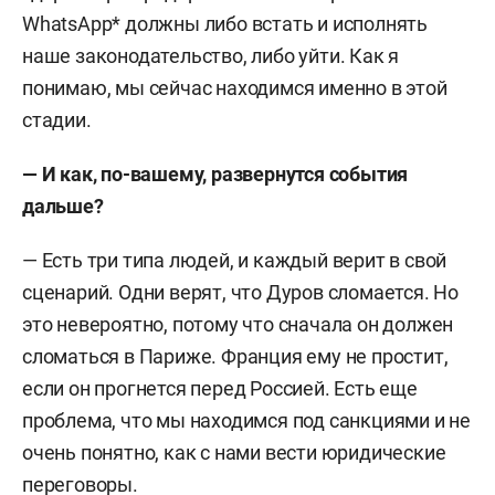
WhatsApp* должны либо встать и исполнять
«Российский кредит» (Москва).
наше законодательство, либо уйти. Как я
1998–1999 — председатель правления КБ
понимаю, мы сейчас находимся именно в этой
«Элика».
стадии.
Параллельно начал развивать собственный
— И как, по-вашему, развернутся события
бизнес, создал и возглавил аудиторскую
дальше?
компанию «РК-Аудит», интернет-компанию
— Есть три типа людей, и каждый верит в свой
List.ru (позднее продана Mail.ru). Также владел
сценарий. Одни верят, что Дуров сломается. Но
продовольственным магазином, газетой,
это невероятно, потому что сначала он должен
интернет-кафе и др.
сломаться в Париже. Франция ему не простит,
2000–2008 — владелец и управляющий банком
если он прогнется перед Россией. Есть еще
«Квота» (ныне Айви Банк).
проблема, что мы находимся под санкциями и не
очень понятно, как с нами вести юридические
Создатель и руководитель интернет-проекта
переговоры.