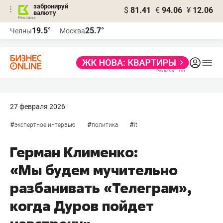
забронируй
$
81.41
€
94.06
¥
12.06
валюту
19.5°
25.7°
Челны
Москва
27 февраля 2026
#
#
#
экспертное интервью
политика
it
Герман Клименко:
«Мы будем мучительно
разбанивать «Телеграм»,
когда Дуров пойдет