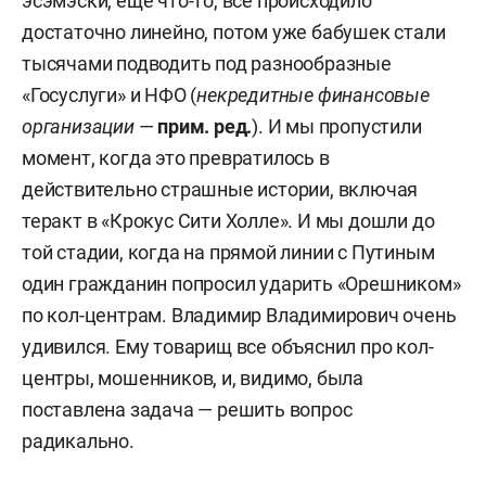
эсэмэски, еще что-то, все происходило
интернета с февраля 2015 по 4 декабря 2017
достаточно линейно, потом уже бабушек стали
года.
тысячами подводить под разнообразные
«Госуслуги» и НФО (
некредитные финансовые
Советник президента Российской Федерации
организации
—
прим. ред.
). И мы пропустили
Владимира Путина
по вопросам развития
момент, когда это превратилось в
интернета (4 января 2016 года – 13 июня 2018-
действительно страшные истории, включая
го).
теракт в «Крокус Сити Холле». И мы дошли до
Действительный государственный советник
той стадии, когда на прямой линии с Путиным
Российской Федерации II класса (с 2017 года).
один гражданин попросил ударить «Орешником»
по кол-центрам. Владимир Владимирович очень
Создатель и руководитель баннерной системы
удивился. Ему товарищ все объяснил про кол-
LBE, счетчика TopList, каталога веб-сайтов List.R
центры, мошенников, и, видимо, была
поставлена задача — решить вопрос
Председатель совета фонда развития цифровой
радикально.
экономики.