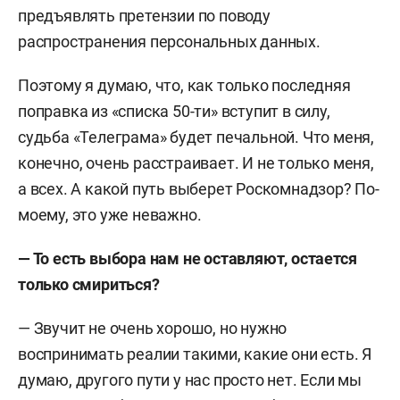
предъявлять претензии по поводу
электронной коммерции в фармакологии на
распространения персональных данных.
рынках РФ и Ближнего Востока. Покинул
компанию в 2015-м.
Поэтому я думаю, что, как только последняя
поправка из «списка 50-ти» вступит в силу,
С февраля 2015-го по декабрь 2017 года был
судьба «Телеграма» будет печальной. Что меня,
директором и председателем совета Института
конечно, очень расстраивает. И не только меня,
развития интернета, одним из создателей
а всех. А какой путь выберет Роскомнадзор? По-
которого являлся.
моему, это уже неважно.
22 декабря 2015-го президент РФ Путин
— То есть выбора нам не оставляют, остается
предложил Клименко перейти на работу в
только смириться?
администрацию главы государства и стать
советником по вопросам, связанным с
— Звучит не очень хорошо, но нужно
интернетом и электронными технологиями.
воспринимать реалии такими, какие они есть. Я
думаю, другого пути у нас просто нет. Если мы
С 4 января 2016-го по 13 июня 2018 года —