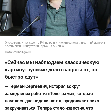
Экс-советник президента РФ по развитию интернета, известный деятель
российской IT-индустрии Герман Клименко
Фото: council.gov.ru
«Сейчас мы наблюдаем классическую
картину: русские долго запрягают, но
быстро едут»
— Герман Сергеевич, история вокруг
замедления работы «Телеграма», которая
началась две недели назад, продолжает лихо
закручиваться. Теперь стало известно, что