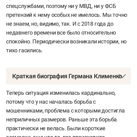
спецслужбами, поэтому ни у МВД, ни у ФСБ
претензий к нему особых не имелось. Мы точно
не знаем, но, видимо, так. И с 2018 года до
недавнего времени все было относительно
спокойно. Периодически возникали истории, но
тихо гасились.
Краткая биография Германа Клименко
Герман Сергеевич Клименко
— российский
Теперь ситуация изменилась кардинально,
деятель российской IT-индустрии, владелец
потому что у нас началась борьба с
интернет-компании LiveInternet. Основатель и
мошенниками, проблема с которыми достигла
владелец новостного агрегатора на основе
неприличных размеров. Раньше эта борьба
данных из социальных сетей — MediaMetrics.
практически не велась. Были короткие
Председатель правления Института развития