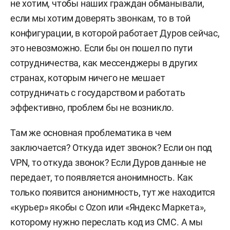
не хотим, чтобы наших граждан обманывали,
советник президента РФ.
если мы хотим доверять звонкам, то в той
Член экспертной комиссии по вопросам
конфигурации, в которой работает Дуров сейчас,
определения количества пользователей сайтов
это невозможно. Если бы он пошел по пути
или страниц сайтов в информационно-
сотрудничества, как мессенджеры в других
телекоммуникационной сети интернет
странах, которым ничего не мешает
федеральной службы по надзору в сфере связи,
сотрудничать с государством и работать
информационных технологий и массовых
эффективно, проблем бы не возникло.
коммуникаций (с 2014 года).
Там же основная проблематика в чем
Председатель совета фонда развития цифровой
заключается? Откуда идет звонок? Если он под
экономики.
VPN, то откуда звонок? Если Дуров данные не
передает, то появляется анонимность. Как
только появится анонимность, тут же находится
«курьер» якобы с Ozon или «Яндекс Маркета»,
которому нужно переслать код из СМС. А мы