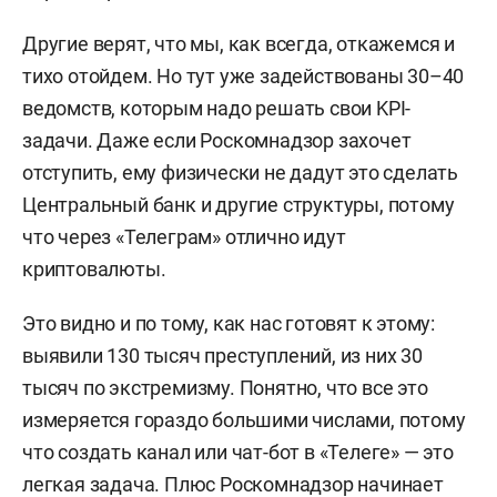
Liveinternet.ru, который в 2003 году объединил
счетчик статистики rax.ru и сервис дневников
Другие верят, что мы, как всегда, откажемся и
li.ru. Позднее организовал целый ряд других
тихо отойдем. Но тут уже задействованы 30–40
проектов, в частности 3dnews.ru и Mediametrics.
ведомств, которым надо решать свои KPI-
задачи. Даже если Роскомнадзор захочет
2008–2016 — специалист по стратегическому
отступить, ему физически не дадут это сделать
планированию общества с ограниченной
Центральный банк и другие структуры, потому
ответственностью «Лаборатория поисковых и
что через «Телеграм» отлично идут
стратегических решений».
криптовалюты.
В июне 2013 года стал президентом ассоциации
Это видно и по тому, как нас готовят к этому:
развития электронной коммерции.
выявили 130 тысяч преступлений, из них 30
тысяч по экстремизму. Понятно, что все это
С 1 августа 2014-го был председателем совета
измеряется гораздо большими числами, потому
директоров группы компаний AllinOne Network
что создать канал или чат-бот в «Телеге» — это
(зарегистрирована в Дубае, ОАЭ), которая
легкая задача. Плюс Роскомнадзор начинает
работает в сфере медицинской диагностики и