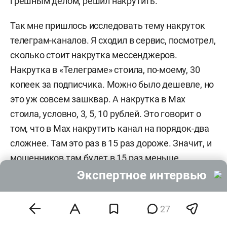
грешным делом, решил накрутить.
Так мне пришлось исследовать тему накруток
телеграм-каналов. Я сходил в сервис, посмотрел,
сколько стоит накрутка мессенджеров.
Накрутка в «Телеграме» стоила, по-моему, 30
копеек за подписчика. Можно было дешевле, но
это уж совсем зашквар. А накрутка в Max
стоила, условно, 3, 5, 10 рублей. Это говорит о
том, что в Max накрутить канал на порядок-два
сложнее. Там это раз в 15 раз дороже. Значит, и
мошенников там будет в 15 раз меньше.
Экспертное интервью
В Max обычные, «классические» мошенники,
типа «воровка на доверии». Это когда вам
27
звонят живые люди, не прячутся от вас, смотрят
вам в глаза, общаются с вами лично. А то, что