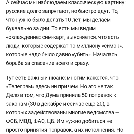
А сейчас мы наблюдаем классическую картину:
Родился 7 декабря 1966 года в Москве.
русские долго запрягают, но быстро едут. То,
В 1988-м окончил Военный инженерный
что нужно было делать 10 лет, мы делаем
Краснознаменный институт им. Можайского в
буквально за дни. То есть мы видим
Ленинграде по специальности «электронно-
«охлаждение» сим-карт, выясняется, что есть
вычислительная техника». В 1995-м завершил
люди, которые содержат по миллиону «симок»,
обучение на факультете переподготовки
которые надо было давно «убить». Началась
Высшей школы экономики по специальности
борьба за спасение всего и сразу.
«банки и банковская деятельность».
Тут есть важный нюанс: многим кажется, что
После окончания вуза в 1983–1990 годах служил
«Телеграм» здесь ни при чем. Но это не так.
в Вооруженных силах СССР.
Дело в том, что Дума приняла 50 поправок к
законам (30 в декабре и сейчас еще 20), в
1990–1991 — начальник отдела
которых задействованы многие ведомства —
программирования центра вычислительных
ФСБ, МВД, ФАС, ЦБ. Им нужно добиться не
работ объединения «ЭЛЕКС».
просто принятия поправок, а их исполнения. Но