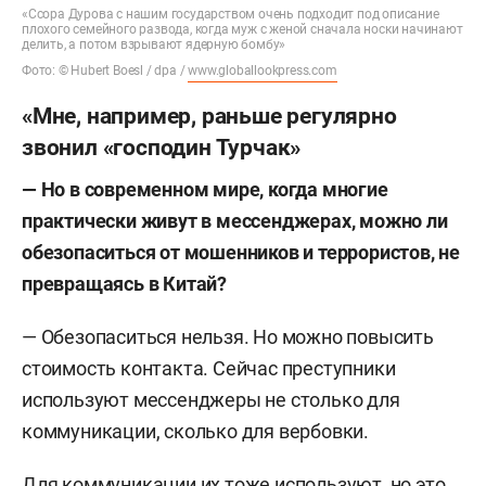
«Ссора Дурова с нашим государством очень подходит под описание
плохого семейного развода, когда муж с женой сначала носки начинают
делить, а потом взрывают ядерную бомбу»
Фото: © Hubert Boesl / dpa /
www.globallookpress.com
«Мне, например, раньше регулярно
звонил «господин Турчак»
— Но в современном мире, когда многие
практически живут в мессенджерах, можно ли
обезопаситься от мошенников и террористов, не
превращаясь в Китай?
— Обезопаситься нельзя. Но можно повысить
стоимость контакта. Сейчас преступники
используют мессенджеры не столько для
коммуникации, сколько для вербовки.
Для коммуникации их тоже используют, но это