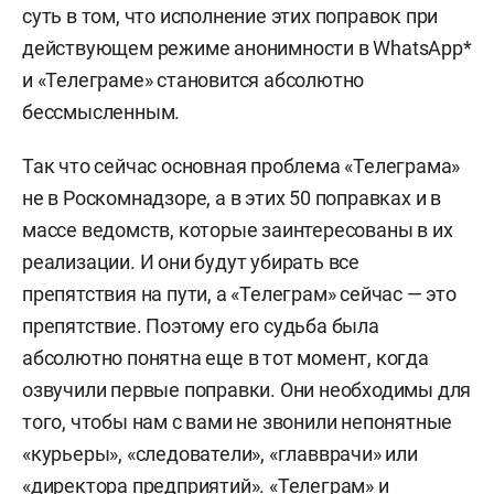
суть в том, что исполнение этих поправок при
1991–1993 — начальник отдела международного
действующем режиме анонимности в WhatsApp*
информационного банка данных
и «Телеграме» становится абсолютно
информационно-вычислительного центра
бессмысленным.
международной топливно-энергетической
ассоциации.
Так что сейчас основная проблема «Телеграма»
не в Роскомнадзоре, а в этих 50 поправках и в
1993–1994 — инженер по математическому
массе ведомств, которые заинтересованы в их
обеспечению программ и связи, начальник
реализации. И они будут убирать все
кредитного отдела — заместитель директора,
препятствия на пути, а «Телеграм» сейчас — это
исполняющий обязанности директора
препятствие. Поэтому его судьба была
московского филиала коммерческого банка (КБ)
абсолютно понятна еще в тот момент, когда
«Старбанк».
озвучили первые поправки. Они необходимы для
того, чтобы нам с вами не звонили непонятные
1994–1998 — начальник кредитно-денежного
«курьеры», «следователи», «главврачи» или
отдела, заместитель управляющего,
«директора предприятий». «Телеграм» и
управляющий филиалом «Черемушки» КБ