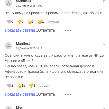
ЯМишаня
26 Декабря 2025
14:09
не, ну кому не нравится- просим через Челны, как обычно
0
8
5
1
эмодзи
Ответить
Показать ответы 1
Manifest
26 Декабря 2025
14:17
Объясните мне откуда взяли расстояние платное от НК до
Челнов в 65 км ?
Самаэ обезд новый 18 км всего , остальная дорога в
Афанасово и Трасса была и до этого объезда , Логика мне
не понятна.....
2
15
1
эмодзи
Ответить
Показать ответы 1
М-н