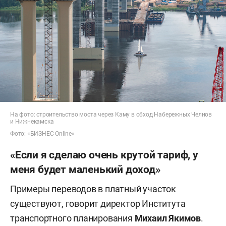
На фото: строительство моста через Каму в обход Набережных Челнов
и Нижнекамска
Фото: «БИЗНЕС Online»
«Если я сделаю очень крутой тариф, у
меня будет маленький доход»
Примеры переводов в платный участок
существуют, говорит директор Института
транспортного планирования
Михаил Якимов
.