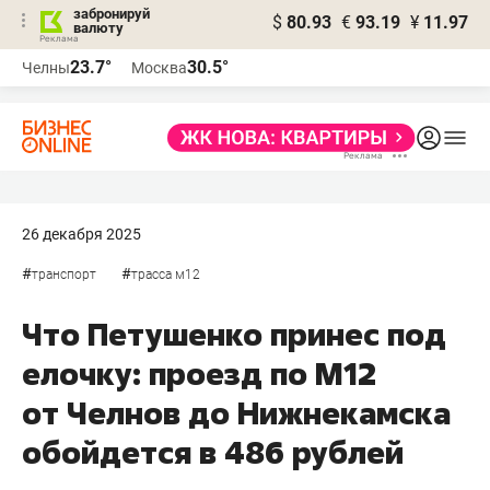
забронируй
$
80.93
€
93.19
¥
11.97
валюту
23.7°
30.5°
Челны
Москва
26 декабря 2025
#
#
транспорт
трасса м12
Что Петушенко принес под
елочку: проезд по М12
от Челнов до Нижнекамска
обойдется в 486 рублей