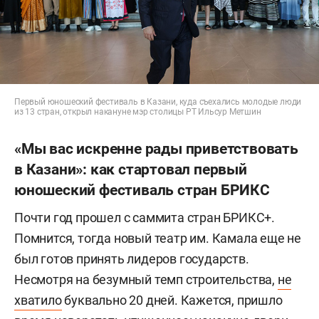
Первый юношеский фестиваль в Казани, куда съехались молодые люди
из 13 стран, открыл накануне мэр столицы РТ Ильсур Метшин
«Мы вас искренне рады приветствовать
в Казани»: как стартовал первый
юношеский фестиваль стран БРИКС
Почти год прошел с саммита стран БРИКС+.
Помнится, тогда новый театр им. Камала еще не
был готов принять лидеров государств.
Несмотря на безумный темп строительства,
не
хватило
буквально 20 дней. Кажется, пришло