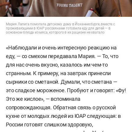
Мария Лапига помогала детскому дому в Йоханнесбурге, вместе с
проживающими в ЮАР россиянами готовила еду для детей — в
основном блюда из мяса, которого в их рационе не хватало
«Наблюдали и очень интересную реакцию на
еду, — со смехом передавала Мария. — То, что
для нас очень вкусно, казалось им чем-то
странным. К примеру, на завтрак принесли
сырники со сметаной. Думали, что сметана —
это сладкое мороженое. Пробуют и говорят: «Фу!
Это же кислое», — вспоминала
сопровождающая. Обратная связь о русской
кухне от молодых людей из ЮАР следующая: в
России готовят слишком здоровую,