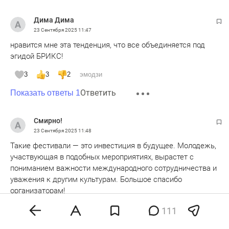
Дима Дима
23 Сентября 2025
11:47
нравится мне эта тенденция, что все объединяется под
эгидой БРИКС!
3
3
2
эмодзи
Ответить
Показать ответы 1
Смирно!
23 Сентября 2025
11:48
Такие фестивали — это инвестиция в будущее. Молодежь,
участвующая в подобных мероприятиях, вырастет с
пониманием важности международного сотрудничества и
уважения к другим культурам. Большое спасибо
организаторам!
2
2
2
эмодзи
111
Ответить