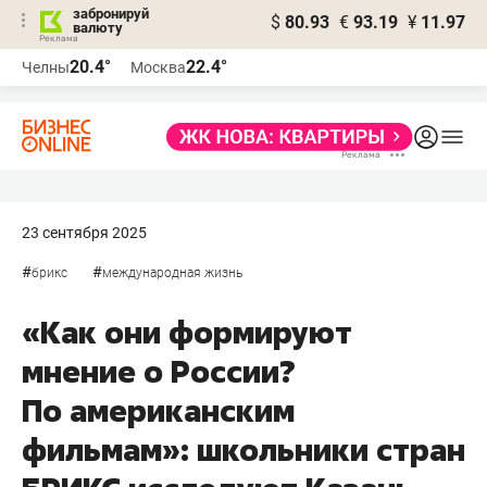
забронируй
$
80.93
€
93.19
¥
11.97
валюту
20.4°
22.4°
Челны
Москва
23 сентября 2025
#
#
брикс
международная жизнь
«Как они формируют
мнение о России?
По американским
фильмам»: школьники стран