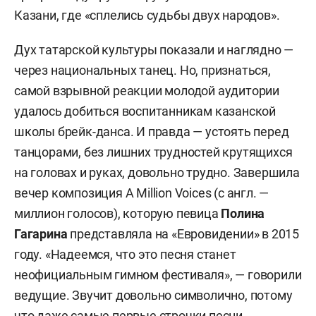
Казани, где «сплелись судьбы двух народов».
Дух татарской культуры показали и наглядно —
через национальных танец. Но, признаться,
самой взрывной реакции молодой аудитории
удалось добиться воспитанникам казанской
школы брейк-данса. И правда — устоять перед
танцорами, без лишних трудностей крутящихся
на головах и руках, довольно трудно. Завершила
вечер композиция A Million Voices (с англ. —
миллион голосов), которую певица
Полина
Гагарина
представляла на «Евровидении» в 2015
году. «Надеемся, что это песня станет
неофициальным гимном фестиваля», — говорили
ведущие. Звучит довольно символично, потому
что даже самые первые строчки песни