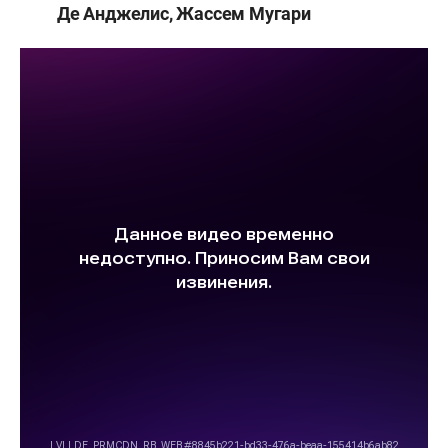
Де Анджелис, Жассем Мугари