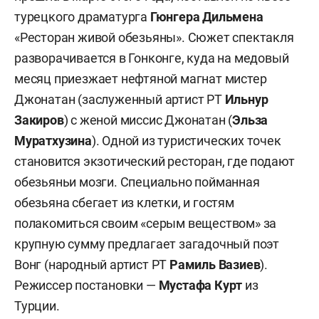
турецкого драматурга
Гюнгера Дильмена
«Ресторан живой обезьяны». Сюжет спектакля
разворачивается в Гонконге, куда на медовый
месяц приезжает нефтяной магнат мистер
Джонатан (заслуженный артист РТ
Ильнур
Закиров
) с женой миссис Джонатан (
Эльза
Муратхузина
). Одной из туристических точек
становится экзотический ресторан, где подают
обезьяньи мозги. Специально пойманная
обезьяна сбегает из клетки, и гостям
полакомиться своим «серым веществом» за
крупную сумму предлагает загадочный поэт
Вонг (народный артист РТ
Рамиль Вазиев
).
Режиссер постановки —
Мустафа Курт
из
Турции.