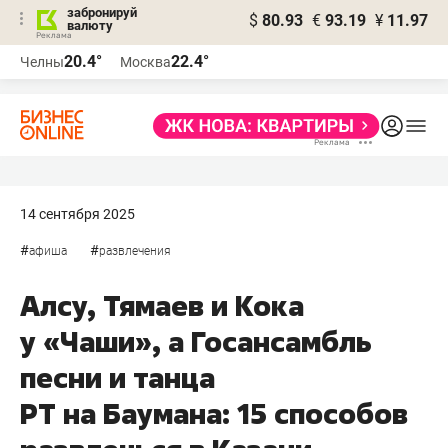
забронируй
$
80.93
€
93.19
¥
11.97
валюту
20.4°
22.4°
Челны
Москва
14 сентября 2025
#
#
афиша
развлечения
Алсу, Тямаев и Кока
у «Чаши», а Госансамбль
песни и танца
РТ на Баумана: 15 способов