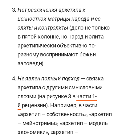
Нет различения архетипа и
ценностной матрицы народа и ее
элиты и контрэлиты
(дело не только
в пятой колонне, но народ и элита
архетипически объективно по-
разному воспринимают божьи
заповеди).
Не явлен полный подход
— связка
архетипа с другими смысловыми
слоями (на рисунке 3 в
части 1-
й
рецензии). Например, в части
«архетип – собственность», «архетип
– мейнстримы», «архетип – модель
экономики», «архетип –