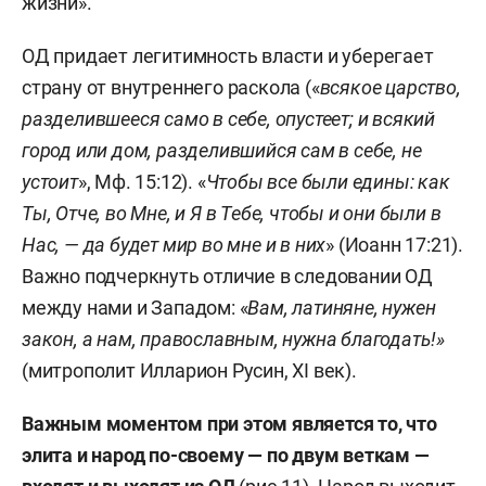
жизни».
ОД придает легитимность власти и уберегает
страну от внутреннего раскола («
всякое царство,
разделившееся само в себе, опустеет; и всякий
город или дом, разделившийся сам в себе, не
устоит
», Мф. 15:12). «
Чтобы все были едины: как
Ты, Отче, во Мне, и Я в Тебе, чтобы и они были в
Нас, — да будет мир во мне и в них
» (Иоанн 17:21).
Важно подчеркнуть отличие в следовании ОД
между нами и Западом: «
Вам, латиняне, нужен
закон, а нам, православным, нужна благодать!»
(митрополит Илларион Русин, XI век).
Важным моментом при этом является то, что
элита и народ по-своему — по двум веткам —