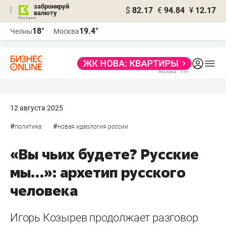
забронируй
$
82.17
€
94.84
¥
12.17
валюту
18°
19.4°
Челны
Москва
12 августа 2025
#
#
политика
новая идеология россии
«Вы чьих будете? Русские
мы…»: архетип русского
человека
Игорь Козырев продолжает разговор