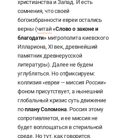
христианства и Запад. И есть
сомнения, что своей
богоизбранности евреи остались
верны (
читай
«Слово о законе и
благодати»
митрополита киевского
Иллариона, XI век, древнейший
памятник древнерусской
литературы). Далее не будем
углубляться. Но отфиксируем:
коллизия
«евреи — миссия России»
фоном присутствует, а нынешний
глобальный кризис суть движение
по
плану Соломона
. Россия этому
сопротивляется, и ее миссия не
будет воплощаться в стерильной
среде. Но тут, как говорится,