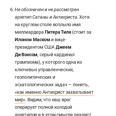
Не обозначен и не рассмотрен
архетип Сатаны и Антихриста
. Хотя
на круглом столе всплыло имя
миллиардера
Питера Тиля
(стоит за
Илоном
Маском
и вице-
президентом США
Джеем
Ди
Вэнсом
, серый кардинал
трампизма), у которого одна из
ключевых управленческих,
геополитических и
эсхатологических задач — понять,
«как именно Антихрист захватывает
мир»
. Видим, что наш враг
оперирует полной колодой
архетипов и в этом смысле реалист,