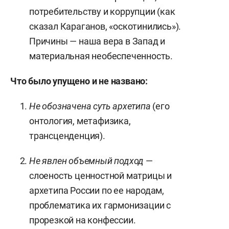
потребительству и коррупции (как
сказал Караганов, «оскотинились»).
Причины — наша вера в Запад и
материальная необеспеченность.
Что было упущено и не названо:
Не обозначена суть архетипа
(его
онтология, метафизика,
трансценденция).
Не явлен объемный подход
—
слоеность ценностной матрицы и
архетипа России по ее народам,
проблематика их гармонизации с
прорезкой на конфессии.