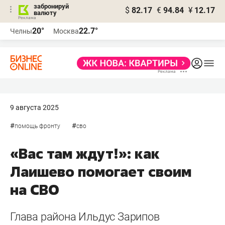
забронируй
$
82.17
€
94.84
¥
12.17
валюту
20°
22.7°
Челны
Москва
9 августа 2025
#
#
помощь фронту
сво
«Вас там ждут!»: как
Лаишево помогает своим
на СВО
Глава района Ильдус Зарипов