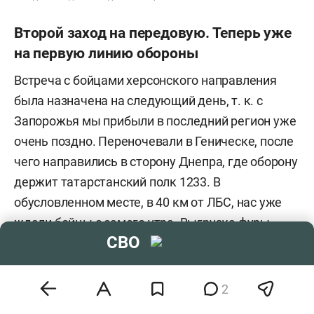
Второй заход на передовую. Теперь уже
на первую линию обороны
Встреча с бойцами херсонского направления
была назначена на следующий день, т. к. с
Запорожья мы прибыли в последний регион уже
очень поздно. Переночевали в Геническе, после
чего направились в сторону Днепра, где оборону
держит татарстанский полк 1233. В
обусловленном месте, в 40 км от ЛБС, нас уже
ждали бойцы с самого утра. Выгрузка фуры
СВО
также заняла порядка двух часов, и Зарипов,
зная, сколько уроженцев Лаишевского района
сейчас держит оборону на передовой, решил
2
ехать к ним.