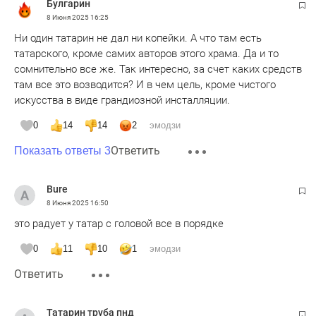
Булгарин
8 Июня 2025
16:25
Ни один татарин не дал ни копейки. А что там есть
татарского, кроме самих авторов этого храма. Да и то
сомнительно все же. Так интересно, за счет каких средств
там все это возводится? И в чем цель, кроме чистого
искусства в виде грандиозной инсталляции.
0
14
14
2
эмодзи
Ответить
Показать ответы 3
Bure
8 Июня 2025
16:50
это радует у татар с головой все в порядке
0
11
10
1
эмодзи
Ответить
Татарин труба пнд