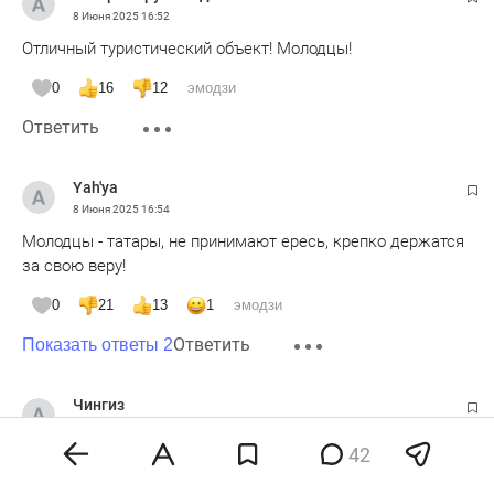
8 Июня 2025
16:52
Отличный туристический объект! Молодцы!
0
16
12
эмодзи
Ответить
Yah'ya
8 Июня 2025
16:54
Молодцы - татары, не принимают ересь, крепко держатся
за свою веру!
0
21
13
1
эмодзи
Ответить
Показать ответы 2
Чингиз
8 Июня 2025
18:12
42
Ширк - это самый тяжкий грех в исламе. Поэтому ничего
удивительного, что татары стараются держаться