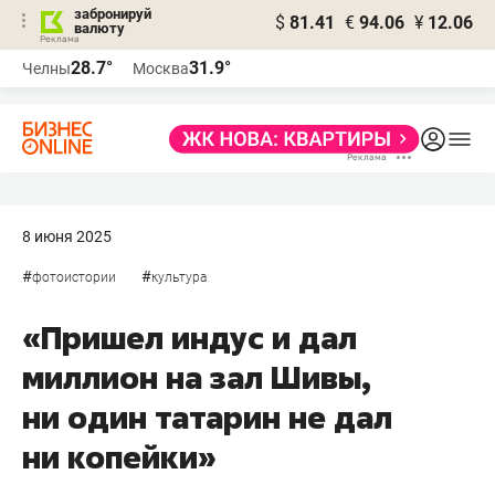
забронируй
$
81.41
€
94.06
¥
12.06
валюту
28.7°
31.9°
Челны
Москва
8 июня 2025
#
#
фотоистории
культура
«Пришел индус и дал
миллион на зал Шивы,
ни один татарин не дал
ни копейки»