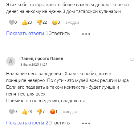
Эти якобы татары заняты более важным делом - клянчат
денег на никому не нужный дом татарской кулинарии
0
23
22
3
эмодзи
Ответить
Показать ответы 1
Павел, просто Павел
8 Июня 2025
11:27
Название сего заведения - Храм - коробит, да и в
принципе неверно. По сути - это музей всех религий мира.
Если его подавать в таком контексте - будет лучше и
понятнее для всех.
Примите это к сведению, владельцы.
0
28
7
1
эмодзи
Ответить
Показать ответы 2