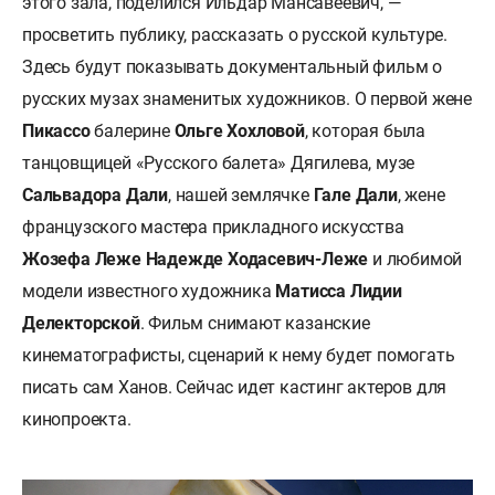
этого зала, поделился Ильдар Мансавеевич, —
просветить публику, рассказать о русской культуре.
Здесь будут показывать документальный фильм о
русских музах знаменитых художников. О первой жене
Пикассо
балерине
Ольге Хохловой
, которая была
танцовщицей «Русского балета» Дягилева, музе
Сальвадора Дали
, нашей землячке
Гале Дали
, жене
французского мастера прикладного искусства
Жозефа Леже Надежде Ходасевич-Леже
и любимой
модели известного художника
Матисса Лидии
Делекторской
. Фильм снимают казанские
кинематографисты, сценарий к нему будет помогать
писать сам Ханов. Сейчас идет кастинг актеров для
кинопроекта.