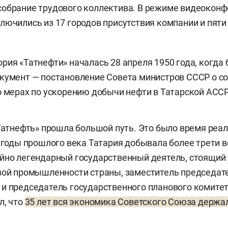
обрание трудового коллектива. В режиме видеоконф
лючились из 17 городов присутствия компании и пят
рия «Татнефти» началась 28 апреля 1950 года, когда
кумент — постановление Совета министров СССР о с
о мерах по ускорению добычи нефти в Татарской АССР
«Татнефть» прошла большой путь. Это было время реа
е годы прошлого века Татария добывала более трети в
йно легендарный государственный деятель, стоящий 
вой промышленности страны, заместитель председат
и председатель государственного планового комите
л, что
35 лет вся экономика Советского Союза держа