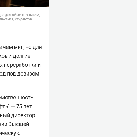
дке для обмена опытом,
лектива, студентов
 чем миг, но для
ков и долгие
х переработки и
ед под девизом
еемственность
ть“ — 75 лет
ьный директор
ании Высшей
тическую