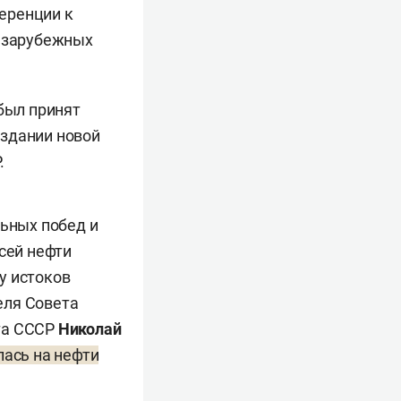
еренции к
и зарубежных
 был принят
оздании новой
.
льных побед и
сей нефти
у истоков
еля Совета
та СССР
Николай
лась на нефти