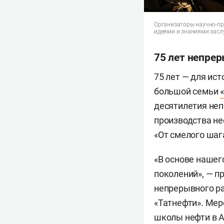
Организаторы научно-пр
идеями и знаниями заслу
75 лет непре
75 лет — для ист
большой семьи
десятилетия неп
производства не
«От смелого шаг
«В основе нашег
поколений», — п
непрерывного ра
«Татнефти». Мер
школы нефти в 