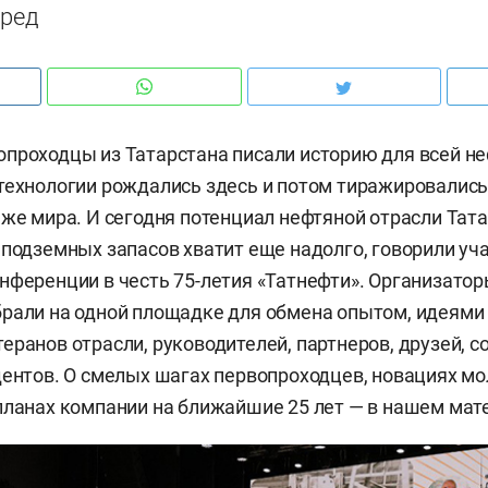
еред
проходцы из Татарстана писали историю для всей н
технологии рождались здесь и потом тиражировалис
аже мира. И сегодня потенциал нефтяной отрасли Тат
 подземных запасов хватит еще надолго, говорили уч
нференции в честь 75-летия «Татнефти». Организато
рали на одной площадке для обмена опытом, идеями
еранов отрасли, руководителей, партнеров, друзей, с
дентов. О смелых шагах первопроходцев, новациях м
планах компании на ближайшие 25 лет — в нашем мат