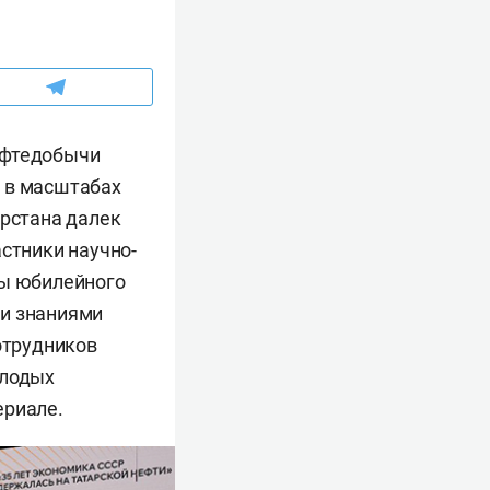
ефтедобычи
ь в масштабах
арстана далек
астники научно-
ры юбилейного
 и знаниями
отрудников
олодых
ериале.