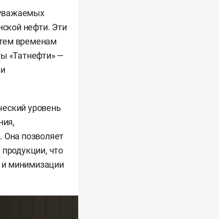
 уважаемых
нской нефти. Эти
 тем временам
ты «Татнефти» —
 и
ческий уровень
ния,
. Она позволяет
 продукции, что
 и минимизации