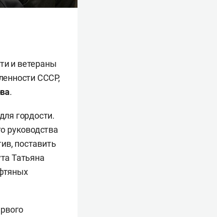
ти и ветераны
ленности СССР,
ова
.
для гордости.
го руководства
ив, поставить
та ­Татьяна
ефтяных
ервого