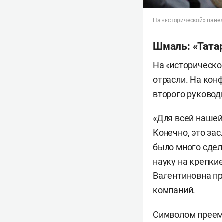
На «исторической» пане
Шмаль: «Тата
На «историческо
отрасли. На ко
второго руково
«Для всей нашей
Конечно, это зас
было много сдел
науку на крепкие
Валентиновна пр
компаний.
Символом преемс