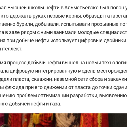
зал Высшей школы нефти в Альметьевске был полон
, кто держал в руках первые керны, образцы татарста
твенно бурили, добывали, испытывали прорывные по
та в зале рядом с ними занимали молодые специалис
одня при добыче нефти использует цифровые двойники
нтеллект.
мя процесс добычи нефти вышел на новый технологи
дала цифровую интегрированную модель месторожде
ли пласта, скважин, наземной сети сбора и закачки
ы флюида при его движении от пласта до точки сдачи
ешению проблем оптимизации разработки, выявлению
х с добычей нефти и газа.