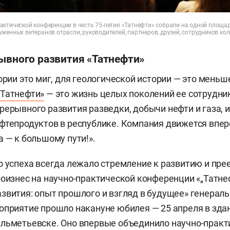
актической конференции в честь 75-летия «Татнефти» собрали на одной площа
женных ветеранов отрасли, руководителей, партнеров, друзей, сотрудников кол
рывного развития «Татнефти»
ории это миг, для геологической истории — это меньше
«Татнефти»
— это жизнь целых поколений ее сотрудни
рерывного развития разведки, добычи нефти и газа, и
фтепродуктов в республике. Компания движется впер
а — к большому пути!».
о успеха всегда лежало стремление к развитию и пр
роизнес на научно-практической конференции «„Татнеф
звития: опыт прошлого и взгляд в будущее» генерал
оприятие прошло накануне юбилея — 25 апреля в зд
Альметьевске. Оно впервые объединило научно-прак