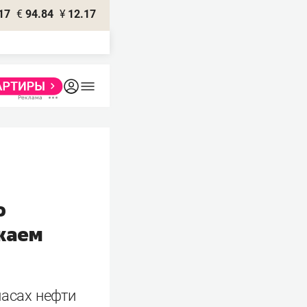
17
€
94.84
¥
12.17
ю
жаем
пасах нефти