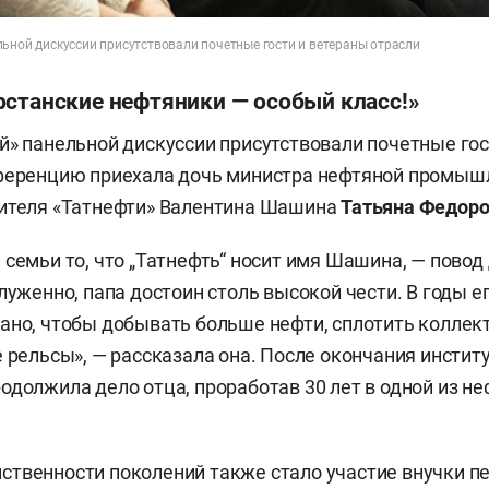
льной дискуссии присутствовали почетные гости и ветераны отрасли
рстанские нефтяники — особый класс!»
й» панельной дискуссии присутствовали почетные гос
нференцию приехала дочь министра нефтяной промыш
дителя «Татнефти» Валентина Шашина
Татьяна Федор
 семьи то, что „Татнефть“ носит имя Шашина, — повод 
луженно, папа достоин столь высокой чести. В годы е
ано, чтобы добывать больше нефти, сплотить коллект
 рельсы», — рассказала она. После окончания институ
одолжила дело отца, проработав 30 лет в одной из н
твенности поколений также стало участие внучки п