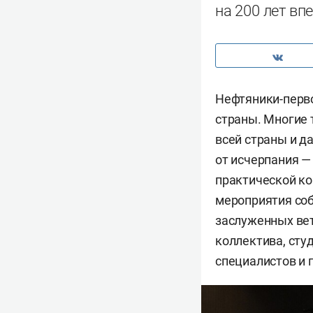
на 200 лет вп
Нефтяники-перво
страны. Многие 
всей страны и д
от исчерпания —
практической ко
мероприятия соб
заслуженных вет
коллектива, сту
специалистов и 