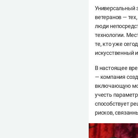
Универсальный 
ветеранов — тех
люди непосредс
технологии. Мес
те, кто уже сег
искусственный и
В настоящее вре
— компания соз
включающую моде
учесть параметр
способствует р
рисков, связанны