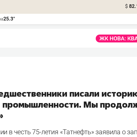
$
82.
25.3°
ва
едшественники писали истори
 промышленности. Мы продол
»
и в честь 75-летия «Татнефть» заявила о за