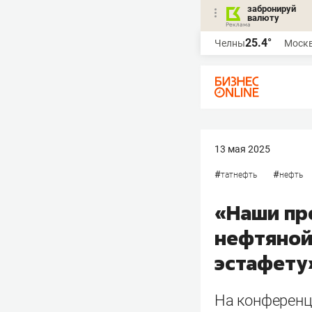
забронируй
валюту
25.4°
Челны
Моск
13 мая 2025
#
#
татнефть
нефть
«Наши пр
нефтяной
эстафету
На конференци