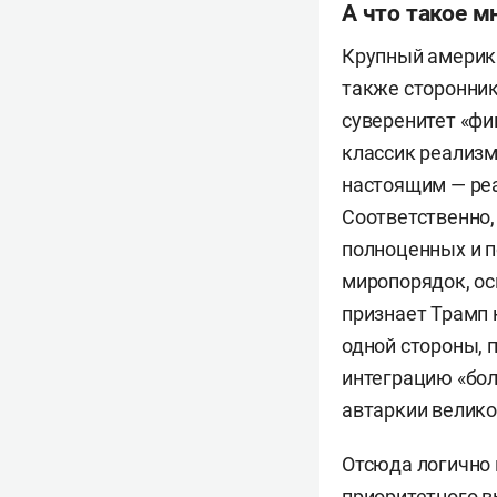
А что такое 
Крупный америк
также сторонни
суверенитет «фи
классик реализм
настоящим — ре
Соответственно,
полноценных и п
миропорядок, ос
признает Трамп 
одной стороны, 
интеграцию «бол
автаркии велик
Отсюда логично 
приоритетного в