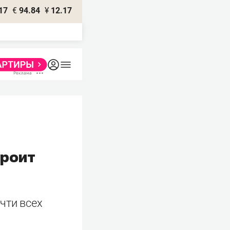
17
€
94.84
¥
12.17
троит
чти всех