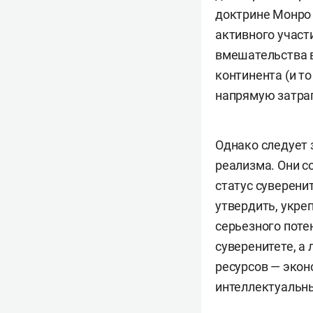
доктрине Монро
активного участ
вмешательства в
континента (и то
напрямую затра
Однако следует 
реализма. Они с
статус суверени
утвердить, укре
серьезного поте
суверенитете, а
ресурсов — экон
интеллектуальных