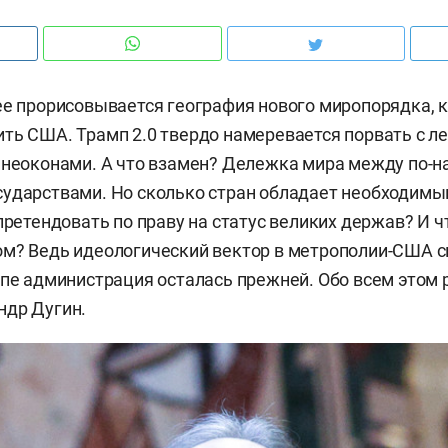
ее прорисовывается география нового миропорядка, 
ть США. Трамп 2.0 твердо намеревается порвать с 
 неоконами. А что взамен? Дележка мира между по-
сударствами. Но сколько стран обладает необходим
претендовать по праву на статус великих держав? И ч
м? Ведь идеологический вектор в метрополии-США с
опе администрация осталась прежней. Обо всем этом
ндр Дугин.