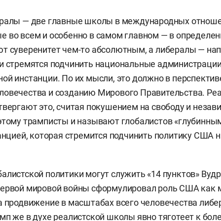
ералы — две главные школы в международных отноше
 во всем и особенно в самом главном — в определен
т суверенитет чем-то абсолютным, а либералы — нап
и стремятся подчинить национальные администрации
ой инстанции. По их мысли, это должно в перспектив
ловечества и созданию Мирового Правительства. Ре
твергают это, считая покушением на свободу и незав
этому трамписты и называют глобалистов «глубинным
танцией, которая стремится подчинить политику США
алистской политики могут служить «14 пунктов» Вудр
Первой мировой войны сформулировал роль США как 
а продвижение в масштабах всего человечества либе
мп же в духе реалистской школы явно тяготеет к бол