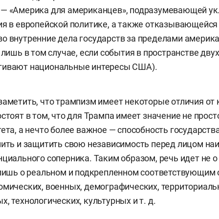
 — «Америка для американцев», подразумевающей ук
ия в европейской политике, а также отказывающейся
о внутренние дела государств за пределами америк
 лишь в том случае, если события в пространстве дву
гивают национальные интересы США).
заметить, что трампизм имеет некоторые отличия от 
остоят в том, что для Трампа имеет значение не прост
тета, а нечто более важное — способность государства
пить и защитить свою независимость перед лицом на
нциального соперника. Таким образом, речь идет не 
 лишь о реальном и подкрепленном соответствующим
омических, военных, демографических, территориаль
, технологических, культурных и т. д.