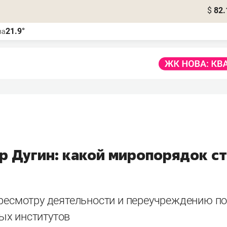
$
82.
21.9°
ва
р Дугин: какой миропорядок с
ересмотру деятельности и переучреждению по
х институтов