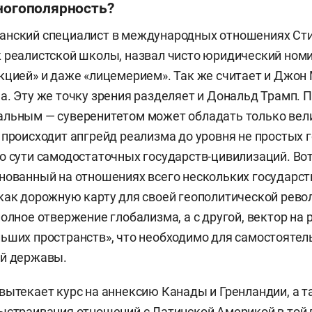
многополярность?
анский специалист в международных отношениях Сти
к реалистской школы, назвал чисто юридический но
кцией» и даже «лицемерием». Так же считает и Джо
а. Эту же точку зрения разделяет и Дональд Трамп. П
альным — суверенитетом может обладать только вел
 происходит апгрейд реализма до уровня не простых г
о сути самодостаточных государств-цивилизаций. Вот
нованный на отношениях всего нескольких государст
как дорожную карту для своей геополитической револ
полное отвержение глобализма, а с другой, вектор на
ьших пространств», что необходимо для самостоятел
ой державы.
вытекает курс на аннексию Канады и Гренландии, а 
ыстраивания отношений с Латинской Америкой в той 