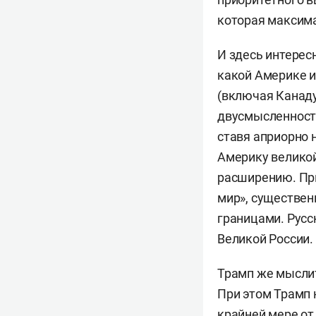
которая максим
И здесь интерес
какой Америке и
(включая Канаду
двусмысленность
ставя априорно н
Америку великой
расширению. При
мир», существе
границами. Русс
Великой России.
Трамп же мыслит
При этом Трамп 
крайней мере от