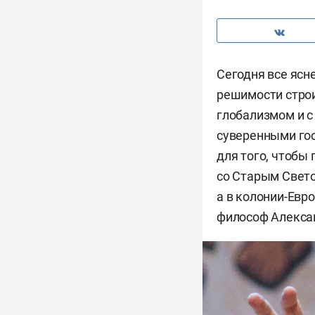
Сегодня все ясн
решимости строи
глобализмом и с
суверенными го
для того, чтобы 
со Старым Свето
а в колонии-Евр
философ Алекса