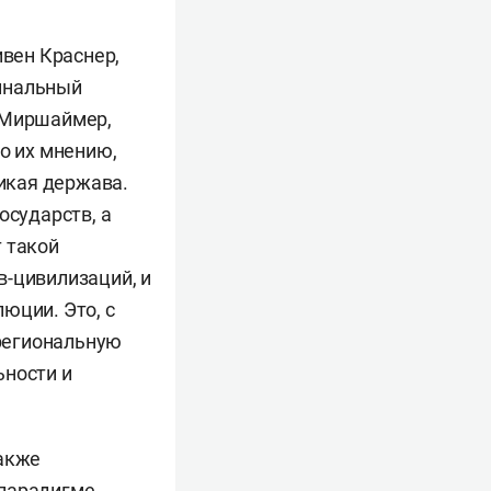
вен Краснер,
минальный
н Миршаймер,
о их мнению,
икая держава.
осударств, а
 такой
в-цивилизаций, и
юции. Это, с
 региональную
ьности и
также
парадигме,