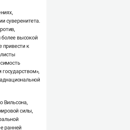
ниях,
ии суверенитета.
ротив,
 более высокой
е привести к
алисты
исимость
 государством»,
 наднациональной
о Вильсона,
мировой силы,
ральной
ее ранней