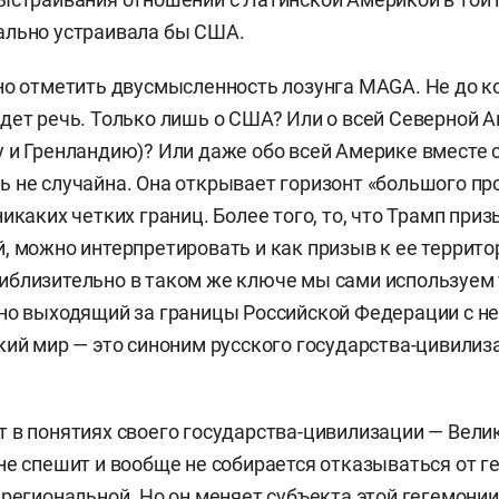
ально устраивала бы США.
но отметить двусмысленность лозунга MAGA. Не до ко
дет речь. Только лишь о США? Или о всей Северной 
 и Гренландию)? Или даже обо всей Америке вместе 
 не случайна. Она открывает горизонт «большого про
икаких четких границ. Более того, то, что Трамп при
, можно интерпретировать и как призыв к ее террит
близительно в таком же ключе мы сами используем 
нно выходящий за границы Российской Федерации с 
кий мир — это синоним русского государства-цивилиза
 в понятиях своего государства-цивилизации — Вели
не спешит и вообще не собирается отказываться от ге
 региональной. Но он меняет субъекта этой гегемонии