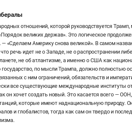
ибералы
родных отношений, которой руководствуется Трамп,
«Порядок великих держав». Это логическое продолже
— «Сделаем Америку снова великой». В самом назва
 что речь идет не о Западе, не о распространении либ
ланете, не об атлантизме, а именно о США как нацио
о государство, по мысли Трампа, должно полностью о
связанных с ним ограничений, обязательств и императи
ески все существующие международные институты о
ак он хочет создать новый. Это касается всего — ООН,
танций, которые имеют наднациональную природу. Он
алов и глобалистов, тогда как сам он твердо и после
лизма.