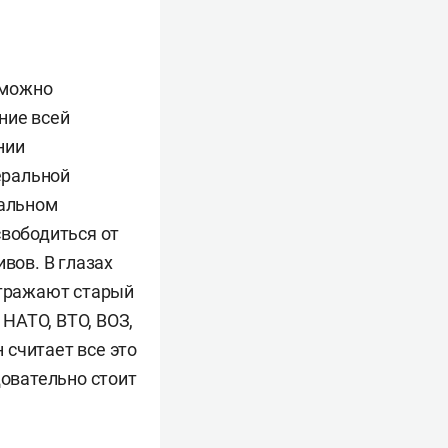
 можно
ние всей
нии
еральной
нальном
свободиться от
вов. В глазах
тражают старый
 НАТО, ВТО, ВОЗ,
 считает все это
довательно стоит