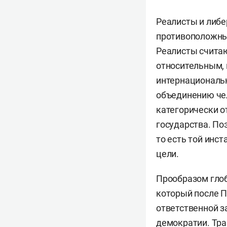
Реалисты и либ
противоположные
Реалисты считаю
относительным, 
интернациональн
объединению че
категорически о
государства. По
то есть той инс
цели.
Прообразом глоб
который после 
ответственной з
демократии. Тра