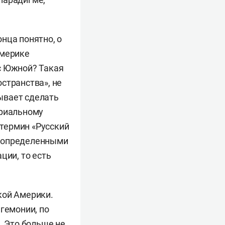
нца понятно, о
Америке
с Южной? Такая
странства», не
зывает сделать
ориальному
термин «Русский
неопределенными
ции, то есть
кой Америки.
гемонии, по
. Это больше не