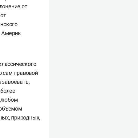
лонение от
 от
анского
х Америк
классического
о сам правовой
 завоевать,
иболее
о любом
 объемом
ных, природных,