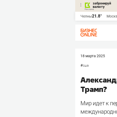
забронируй
валюту
21.8°
Челны
Моск
18 марта 2025
#
сша
Александ
Трамп?
Мир идет к п
международны