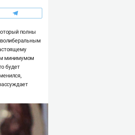
который полны
леволиберальным
настоящему
ым минимумом
то будет
менился,
 рассуждает