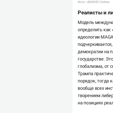
Фото: «БИЗНЕС Online»
Реалисты и л
Модель междуна
определить как 
идеологии MAGA 
подчеркивается,
демократии на п
государстве. Эт
глобализма, от 
Трампа практич
порядок, тогда к
вообще всех инс
творением либер
на позициях реа