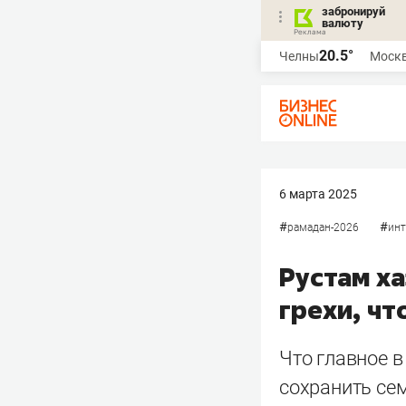
забронируй
валюту
20.5°
Челны
Моск
6 марта 2025
#
#
рамадан-2026
инт
Рустам ха
грехи, ч
Что главное 
сохранить се