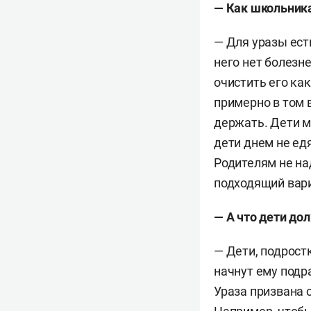
— Как школьник
— Для уразы есть
него нет болезне
очистить его ка
примерно в том в
держать. Дети м
дети днем не ед
Родителям не на
подходящий вар
— А что дети до
— Дети, подростк
начнут ему подра
Ураза призвана 