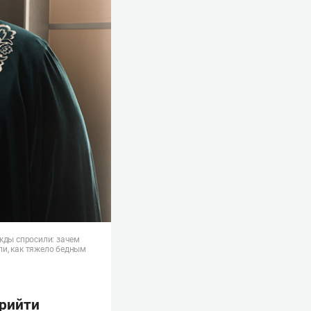
жды спросили: зачем
ли, как тяжело бедным
прийти