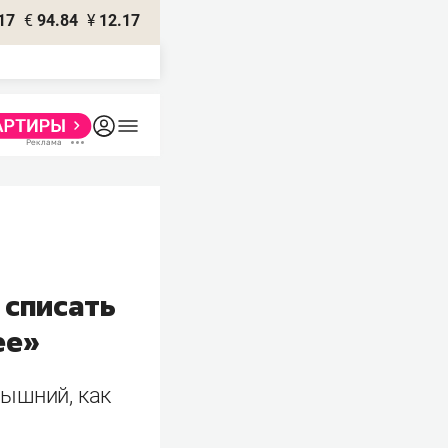
17
€
94.84
¥
12.17
 списать
ее»
вышний, как