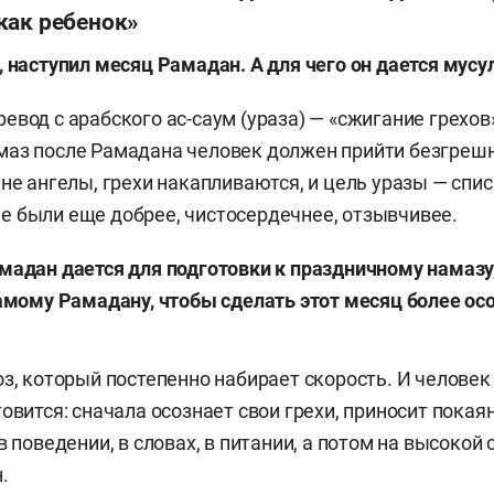
как ребенок»
, наступил месяц Рамадан. А для чего он дается мус
евод с арабского ас-саум (ураза)
— «сжигание грехов
маз после Рамадана человек должен прийти безгреш
не ангелы, грехи накапливаются, и цель уразы — списа
 были еще добрее, чистосердечнее, отзывчивее.
мадан дается для подготовки к праздничному намазу,
самому Рамадану, чтобы сделать этот месяц более о
оз, который постепенно набирает скорость. И человек
овится: сначала осознает свои грехи, приносит покая
в поведении, в словах, в питании, а потом на высокой
.