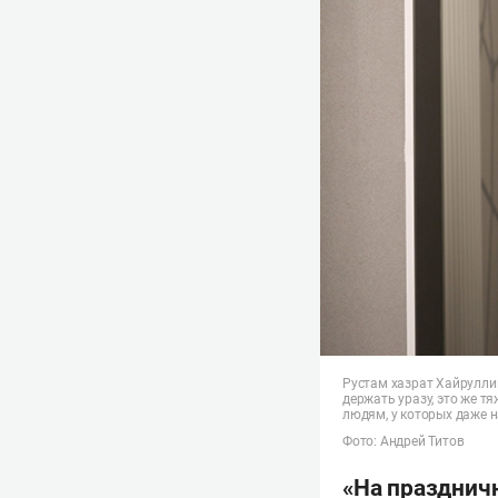
Рустам хазрат Хайрулли
держать уразу, это же т
людям, у которых даже н
Фото: Андрей Титов
«На празднич