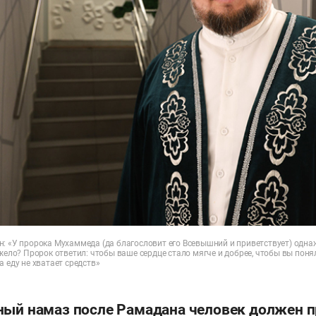
н: «У пророка Мухаммеда (да благословит его Всевышний и приветствует) одна
яжело? Пророк ответил: чтобы ваше сердце стало мягче и добрее, чтобы вы поня
а еду не хватает средств»
ный намаз после Рамадана человек должен 