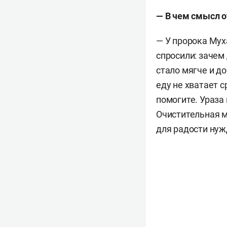
— В чем смысл о
— У пророка Мух
спросили: зачем
стало мягче и д
еду не хватает с
помогите. Ураза
Очистительная м
для радости ну