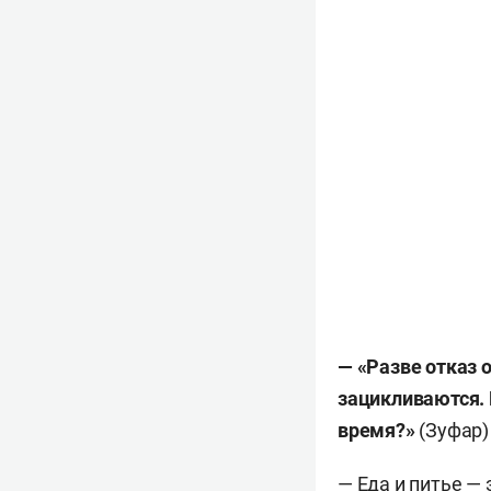
— «
Разве отказ 
зацикливаются. П
время?»
(Зуфар)
— Еда и питье — 