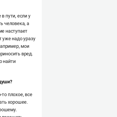
в пути, если у
ь человека, а
ие наступает
т уже надо уразу
Например, мои
приносить вред.
о найти
 души?
-то плохое, все
лать хорошее.
орошему.