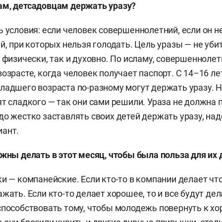
ам, детсадовцам держать уразу?
 условия: если человек совершеннолетний, если он не 
й, при которых нельзя голодать. Цель уразы — не убит
к физически, так и духовно. По исламу, совершеннолет
озрасте, когда человек получает паспорт. С 14–16 ле
ладшего возраста по-разному могут держать уразу. 
ят сладкого — так они сами решили. Ураза не должна 
до жестко заставлять своих детей держать уразу, над
иант.
лжны делать в этот месяц, чтобы была польза для их
и — компанейские. Если кто-то в компании делает что
жать. Если кто-то делает хорошее, то и все будут де
способствовать тому, чтобы молодежь повернуть к х