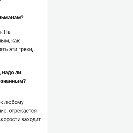
ульманам?
». На
ным, как
ть эти грехи,
 надо ли
сознанным?
 к любому
ние, отрекается
 скорости заходит