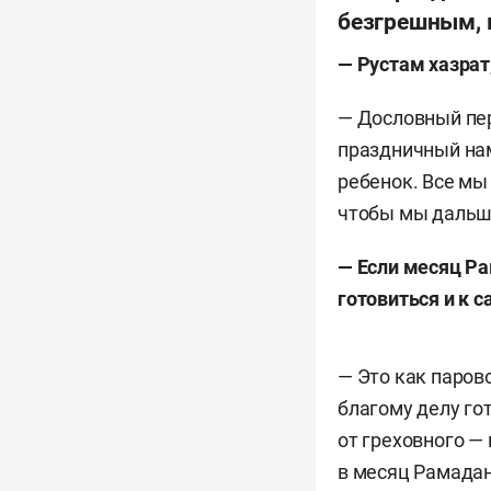
безгрешным, 
—
Рустам хазрат
— Дословный пер
праздничный на
ребенок. Все мы 
чтобы мы дальше
— Если месяц Ра
готовиться и к 
— Это как паров
благому делу гот
от греховного — 
в месяц Рамадан