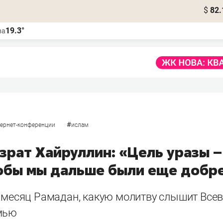
$
82.
19.3°
ва
#
ернет-конференции
ислам
зрат Хайруллин: «Цель уразы –
тобы мы дальше были еще добр
в месяц Рамадан, какую молитву слышит Все
мью