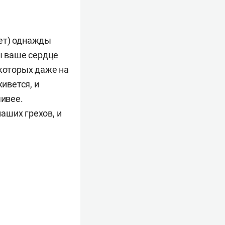
ует) однажды
бы ваше сердце
 которых даже на
ивется, и
чивее.
аших грехов, и