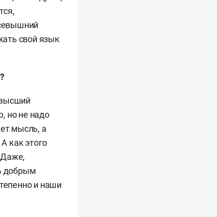
тся,
Всевышний
жать свой язык
?
 высший
, но не надо
ет мысль, а
 А как этого
 Даже,
ть добрым
степенно и наши