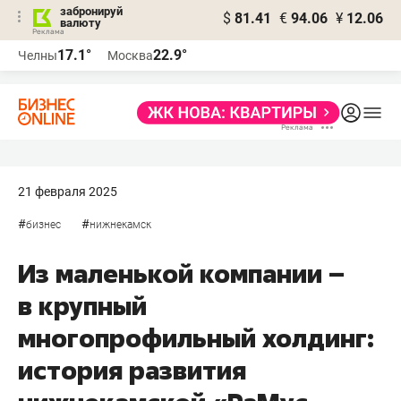
забронируй
$
81.41
€
94.06
¥
12.06
валюту
17.1°
22.9°
Челны
Москва
21 февраля 2025
#
#
бизнес
нижнекамск
Из маленькой компании –
в крупный
многопрофильный холдинг:
история развития