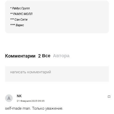
* РаМус Групп
** РАМУС МОЛЛ
*** Сан Сити
**** Варис
Комментарии
2
Все
Автора
NK
21 Февраля 2025
09:35
self-made man. Только уважение.