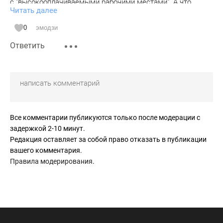
с "высокооплачиваемыми рабочими местами". А что
Читать далее
делать тем, у кого нет высокой зарплаты? Получится
город для избранных?
0
эмодзи
* Инфраструктура: Метро и электробусы - это хорошо. А
Ответить
школы, больницы, детские сады? Кто будет их строить и
где гарантии, что они будут доступны всем?
Пока на эти вопросы нет ответов, Новый Ташкент
выглядит как проект для галочки, а не реальное решение
проблем города.
Все комментарии публикуются только после модерации с
задержкой 2-10 минут.
Редакция оставляет за собой право отказать в публикации
вашего комментария.
Правила модерирования
.