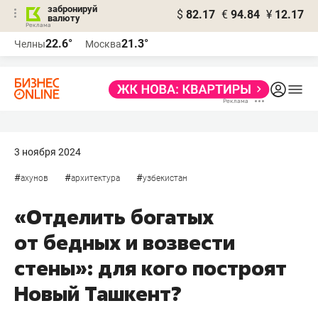
забронируй
$
82.17
€
94.84
¥
12.17
валюту
22.6°
21.3°
Челны
Москва
3 ноября 2024
#
#
#
ахунов
архитектура
узбекистан
«Отделить богатых
от бедных и возвести
стены»: для кого построят
Новый Ташкент?