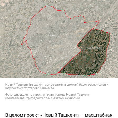
Новый Ташкент (выделен темно-зеленым цветом) будет расположен к
югу-востоку от старого Ташкента
Фото: дирекция по строительству города Новый Ташкент
(newtashkent.uz)/предоставлено Азатом Ахуновым
В целом проект «Новый Ташкент» — масштабная