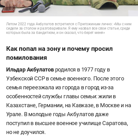
Летом 2022 года Акбулатов встретился с Пригожиным лично: «Мы с ним
сидели за столом и разговаривали. Я ему назвал все свои статьи, среди
которых была за бандитизм, и он сказал, что берет меня»
Как попал на зону и почему просил
помилования
Ильдар Акбулатов
родился в 1977 году в
Узбекской ССР в семье военного. После этого
семья переезжала из города в город из-за
особенностей службы главы семьи: жили в
Казахстане, Германии, на Кавказе, в Москве и на
Урале. В молодые годы Акбулатов даже
поступил в высшее военное училище Саратова,
но не доучился.