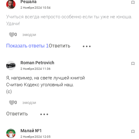
Решала
02 ноября 2024 г.
2 Ноября 2024
10:54
Без уважения, председатель "Комитета по делам
Учиться всегда непросто особенно если ты уже не юноша.
ветеранов в Республике Татарстан", Надеждин Михаил
Удачи!
Юрьевич.
0
эмодзи
Ответить
Показать ответы 1
Roman Petrovich
2 Ноября 2024
11:36
Я, например, на свете лучшей книгой
Считаю Кодекс уголовный наш.
(с)
0
эмодзи
Ответить
Малай №1
2 Ноября 2024
12:05