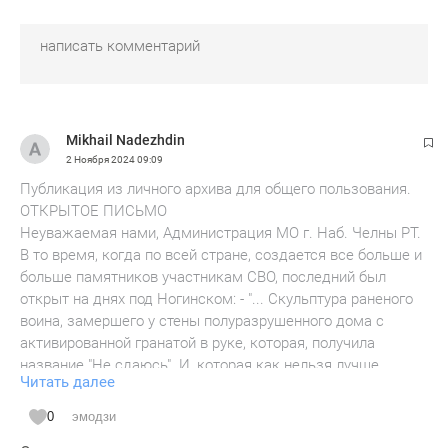
Mikhail Nadezhdin
2 Ноября 2024
09:09
Публикация из личного архива для общего пользования.
ОТКРЫТОЕ ПИСЬМО
Неуважаемая нами, Администрация МО г. Наб. Челны РТ.
В то время, когда по всей стране, создается все больше и
больше памятников участникам СВО, последний был
открыт на днях под Ногинском: - "... Скульптура раненого
воина, замершего у стены полуразрушенного дома с
активированной гранатой в руке, которая, получила
название "Не сдаюсь". И, которая как нельзя лучше
Читать далее
смогла донести собой стойкость, несгибаемый дух и
отвагу русского воина, который прямо сейчас, ценой
0
эмодзи
своей жизни, идёт вперёд, метр за метром отбивая