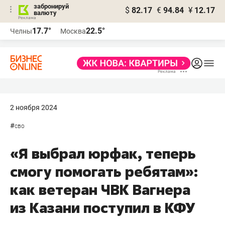
забронируй
$
82.17
€
94.84
¥
12.17
валюту
17.7°
22.5°
Челны
Москва
2 ноября 2024
#
сво
«Я выбрал юрфак, теперь
смогу помогать ребятам»:
как ветеран ЧВК Вагнера
из Казани поступил в КФУ