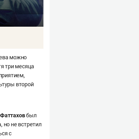
чева можно
тя три месяца
приятием,
льтуры второй
 Фаттахов
был
, но не встретил
ься с