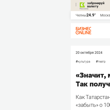
забронируй
валюту
24.9°
Челны
Моск
20 октября 2024
#
#
культура
театр
«Значит, 
Так полу
Как Татарстан
«забыть» о 10