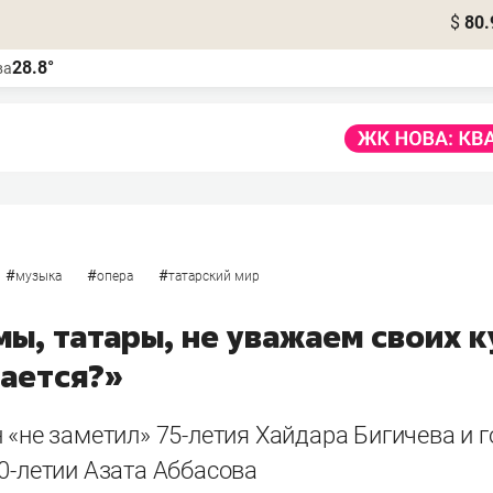
$
80.
28.8°
ва
#
#
#
музыка
опера
татарский мир
мы, татары, не уважаем своих 
чается?»
 «не заметил» 75-летия Хайдара Бигичева и 
0-летии Азата Аббасова