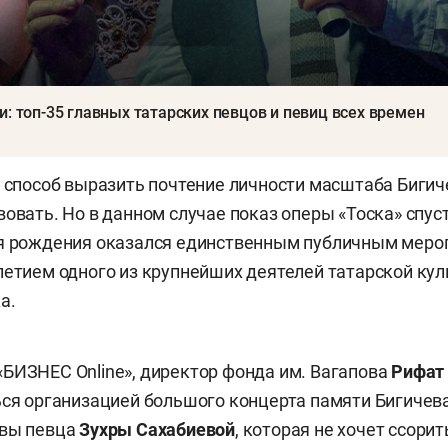
и: топ-35 главных татарских певцов и певиц всех времен
й способ выразить почтение личности масштаба Биги
вовать. Но в данном случае показ оперы «Тоска» спус
ня рождения оказался единственным публичным меро
летием одного из крупнейших деятелей татарской ку
а.
БИЗНЕС Online», директор фонда им. Вагапова
Рифат
ься организацией большого концерта памяти Бигичева
овы певца
Зухры Сахабиевой
, которая не хочет ссорит