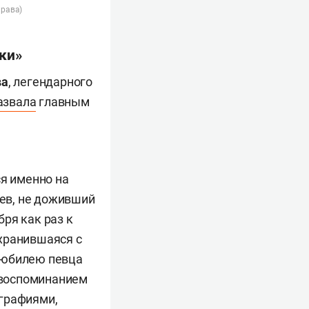
права)
ки»
ва
, легендарного
азвала
главным
ся именно на
чев, не доживший
бря как раз к
охранившаяся с
 юбилею певца
 воспоминанием
ографиями,