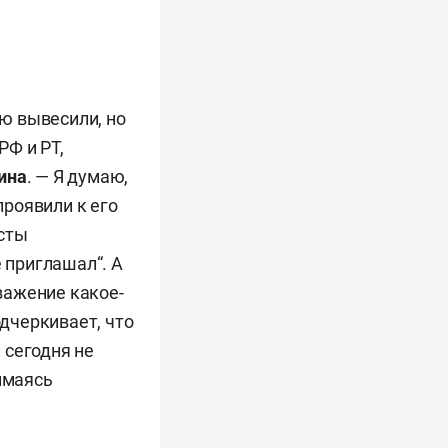
ию вывесили, но
РФ и РТ,
ина
. — Я думаю,
проявили к его
исты
 приглашал“. А
уважение какое-
одчеркивает, что
и сегодня не
имаясь