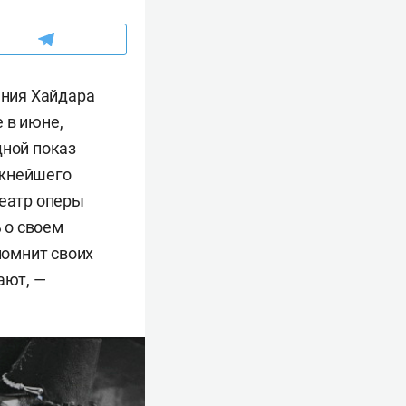
ения Хайдара
 в июне,
дной показ
ажнейшего
театр оперы
ь о своем
помнит своих
ают, —