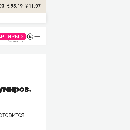
93
€
93.19
¥
11.97
кумиров.
готовится