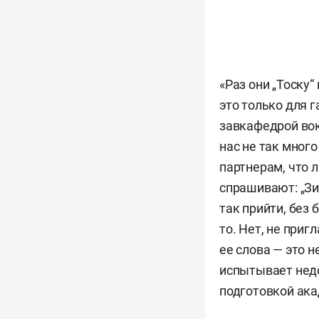
«Раз они „Тоску“
это только для г
завкафедрой вок
нас не так много
партнерам, что 
спрашивают: „Зи
так прийти, без 
то. Нет, не приг
ее слова — это н
испытывает недо
подготовкой ака