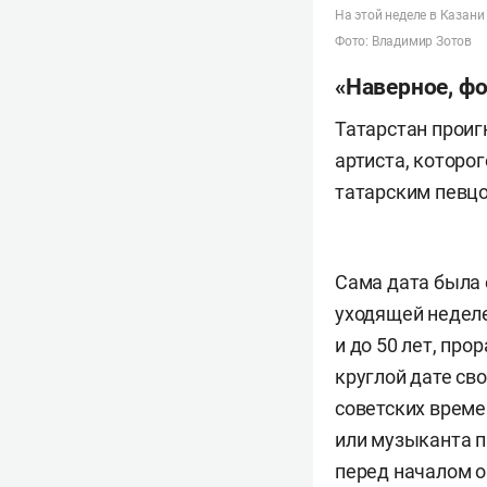
На этой неделе в Казани
Фото: Владимир Зотов
«Наверное, фо
Татарстан проиг
артиста, которо
татарским певцо
Сама дата была 
уходящей неделе
и до 50 лет, про
круглой дате сво
советских време
или музыканта 
перед началом о