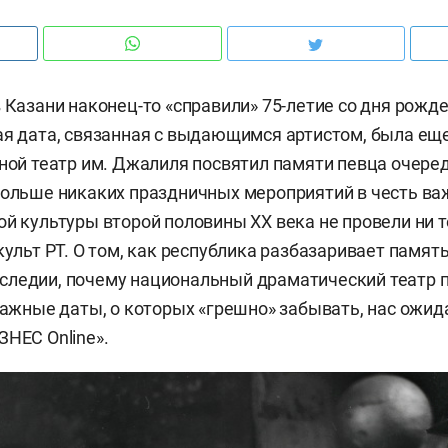
в Казани наконец-то «справили» 75-летие со дня рожд
ая дата, связанная с выдающимся артистом, была еще
дной театр им. Джалиля посвятил памяти певца очере
Больше никаких праздничных мероприятий в честь в
ой культуры второй половины XX века не провели ни 
культ РТ. О том, как республика разбазаривает памят
следии, почему национальный драматический театр 
 важные даты, о которых «грешно» забывать, нас ожид
ЗНЕС Online».