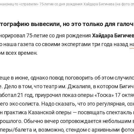
 наконец-то «справили» 75-летие со дня рождения Хайдара Бигичева (на фото с
тографию вывесили, но это только для галоч
норировал 75-летие со дня рождения
Хайдара Бигиче
го наша газета со своими экспертами три года назад
н
м всех времен.
еще в июне, однако повод поговорить об этом случил
. Дело в том, что театр им. Джалиля, в котором Биги
работал 21 год, приурочил показ оперы «Тоска» 17 октя
его экс-солиста. Надо сказать, что это регулярная, с
н практика Казанской оперы — посвящать спектакль
прошлого. Обычно вечер сопровождается небольшим
перы/балета и, возможно, стендом с архивными фот