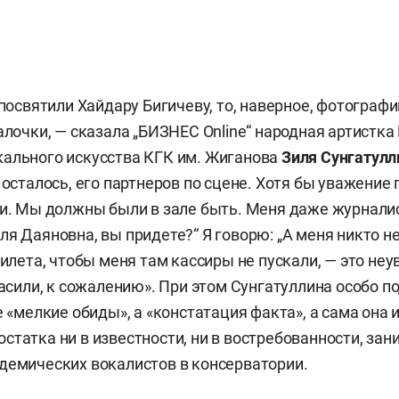
 посвятили Хайдару Бигичеву, то, наверное, фотограф
алочки, — сказала „БИЗНЕС Online“ народная артистка 
ального искусства КГК им. Жиганова
Зиля Сунгатулл
 осталось, его партнеров по сцене. Хотя бы уважение 
ли. Мы должны были в зале быть. Меня даже журнал
ля Даяновна, вы придете?“ Я говорю: „А меня никто не
билета, чтобы меня там кассиры не пускали, — это не
ласили, к сожалению». При этом Сунгатуллина особо п
е «мелкие обиды», а «констатация факта», а сама она 
статка ни в известности, ни в востребованности, зан
демических вокалистов в консерватории.