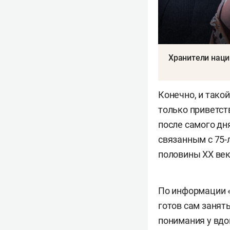
Хранители наци
Конечно, и тако
только приветст
после самого д
связанным с 75-
половины XX век
По информации «
готов сам занят
понимания у вд